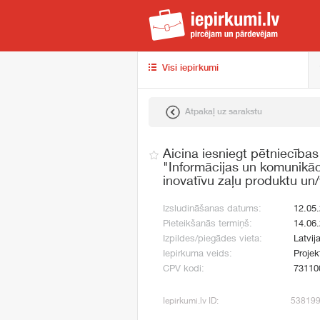
iep
Visi iepirkumi
Atpakaļ uz sarakstu
Aicina iesniegt pētniecība
"Informācijas un komunikāci
inovatīvu zaļu produktu un/
Izsludināšanas datums:
12.05
Pieteikšanās termiņš:
14.06
Izpildes/piegādes vieta:
Latvij
Iepirkuma veids:
Projek
CPV kodi:
73110
Iepirkumi.lv ID:
53819