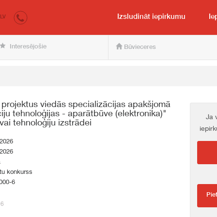
irkumi.lv
pircējam un pārdevējam
Izsludināt iepirkumu
Ie
LV
Interesējošie
Būvieceres
s projektus viedās specializācijas apakšjomā
ju tehnoloģijas - aparātbūve (elektronika)"
Ja 
vai tehnoloģiju izstrādei
iepir
.2026
.2026
a
tu konkurss
000-6
Pie
96