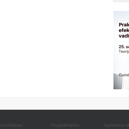
asūtītājiem
Piegādātājiem
Iepirkumu a