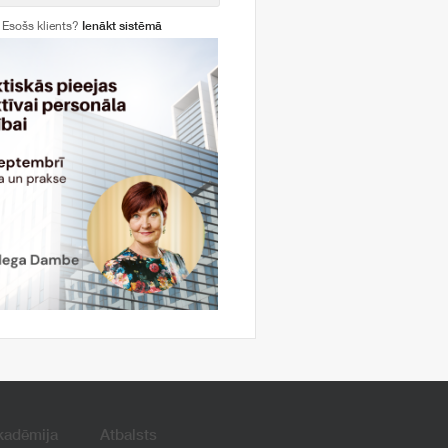
Esošs klients?
Ienākt sistēmā
kadēmija
Atbalsts