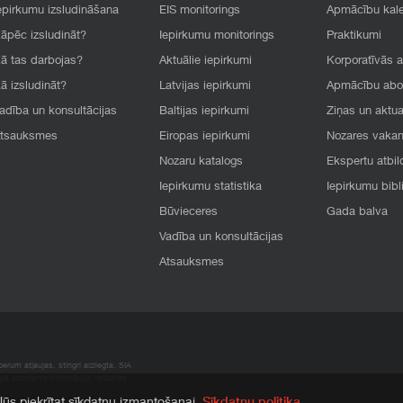
epirkumu izsludināšana
EIS monitorings
Apmācību kal
āpēc izsludināt?
Iepirkumu monitorings
Praktikumi
ā tas darbojas?
Aktuālie iepirkumi
Korporatīvās 
ā izsludināt?
Latvijas iepirkumi
Apmācību ab
adība un konsultācijas
Baltijas iepirkumi
Ziņas un aktua
tsauksmes
Eiropas iepirkumi
Nozares vaka
Nozaru katalogs
Ekspertu atbil
Iepirkumu statistika
Iepirkumu bibl
Būvieceres
Gada balva
Vadība un konsultācijas
Atsauksmes
rum atļaujas, stingri aizliegta. SIA
apā atrodamo informāciju, radušies