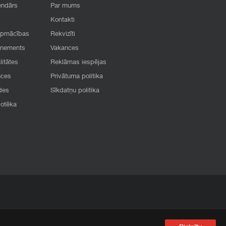
endārs
Par mums
Kontakti
apmācības
Rekvizīti
onements
Vakances
litātes
Reklāmas iespējas
nces
Privātuma politika
des
Sīkdatņu politika
iotēka