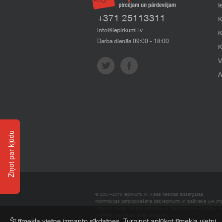
I
+371 25113311
K
info@iepirkumi.lv
K
Darba dienās 09:00 - 18:00
K
V
A
Ziņot par kļūdu
© 2007–2018 Iepirkumi.lv. Visas tiesības aizsargātas.
Informācijas pārpublicēšana bez iepirkumi.lv īpašnieka SIA Impe
Imperum nenes nekādu atbildību, ja, pamatojoties uz mājas l
materiāli vai citāda veida zaudējumi.