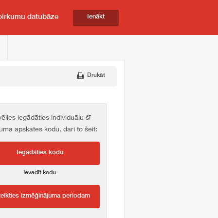
pirkumu datubāze
Ienākt
Drukāt
vēlies iegādāties individuālu šī
kuma apskates kodu, dari to šeit:
Iegādāties kodu
Ievadīt kodu
teikties izmēģinājuma periodam