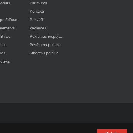
endārs
Par mums
Kontakti
apmācības
Rekvizīti
onements
Vakances
litātes
Reklāmas iespējas
nces
Privātuma politika
des
Sīkdatņu politika
iotēka