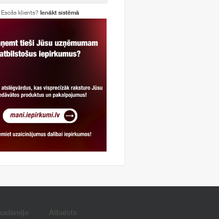
Esošs klients?
Ienākt sistēmā
kadēmija
Atbalsts