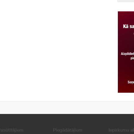
asūtītājiem
Piegādātājiem
Iepirkumu a