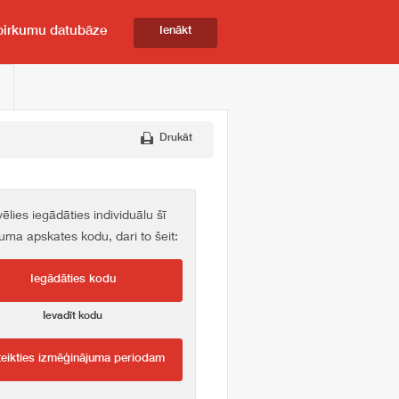
pirkumu datubāze
Ienākt
Drukāt
vēlies iegādāties individuālu šī
kuma apskates kodu, dari to šeit:
Iegādāties kodu
Ievadīt kodu
teikties izmēģinājuma periodam