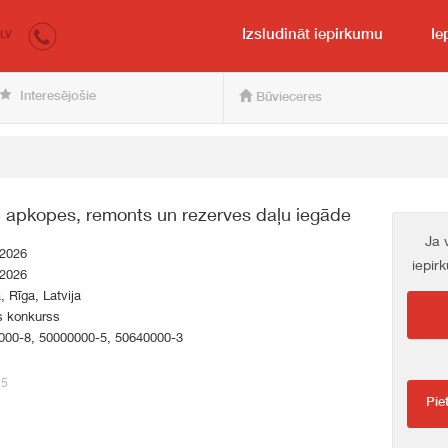
irkumi.lv
pircējam un pārdevējam
Izsludināt iepirkumu
Ie
LV
Interesējošie
Būvieceres
u apkopes, remonts un rezerves daļu iegāde
Ja 
.2026
iepir
.2026
a, Rīga, Latvija
s konkurss
000-8, 50000000-5, 50640000-3
15
Pie