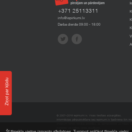
I
+371 25113311
K
info@iepirkumi.lv
K
Darba dienās 09:00 - 18:00
K
V
A
Ziņot par kļūdu
© 2007–2018 Iepirkumi.lv. Visas tiesības aizsargātas.
Informācijas pārpublicēšana bez iepirkumi.lv īpašnieka SIA Impe
Imperum nenes nekādu atbildību, ja, pamatojoties uz mājas l
materiāli vai citāda veida zaudējumi.