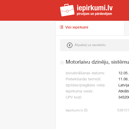
iep
Visi iepirkumi
Atpakaļ uz sarakstu
Motorlaivu dzinēju, sistēm
Izsludināšanas datums:
12.05
Pieteikšanās termiņš:
11.06
Izpildes/piegādes vieta:
Latvij
Iepirkuma veids:
Atklāt
CPV kodi:
34520
Iepirkumi.lv ID:
53815