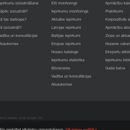
epirkumu izsludināšana
EIS monitorings
Apmācību kal
āpēc izsludināt?
Iepirkumu monitorings
Praktikumi
ā tas darbojas?
Aktuālie iepirkumi
Korporatīvās 
ā izsludināt?
Latvijas iepirkumi
Apmācību ab
adība un konsultācijas
Baltijas iepirkumi
Ziņas un aktua
tsauksmes
Eiropas iepirkumi
Nozares vaka
Nozaru katalogs
Ekspertu atbil
Iepirkumu statistika
Iepirkumu bibl
Būvieceres
Gada balva
Vadība un konsultācijas
Atsauksmes
rum atļaujas, stingri aizliegta. SIA
apā atrodamo informāciju, radušies