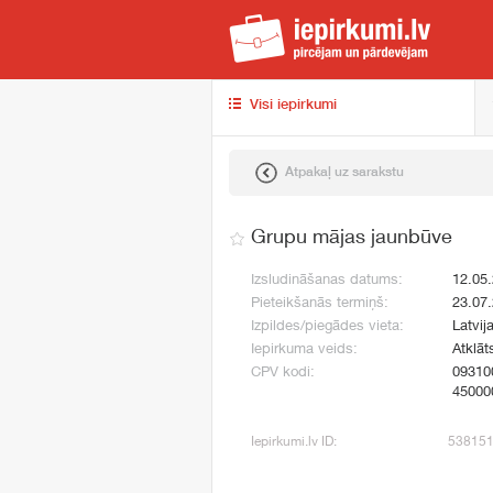
iep
Visi iepirkumi
Atpakaļ uz sarakstu
Grupu mājas jaunbūve
Izsludināšanas datums:
12.05
Pieteikšanās termiņš:
23.07
Izpildes/piegādes vieta:
Latvij
Iepirkuma veids:
Atklāt
CPV kodi:
09310
45000
Iepirkumi.lv ID:
53815