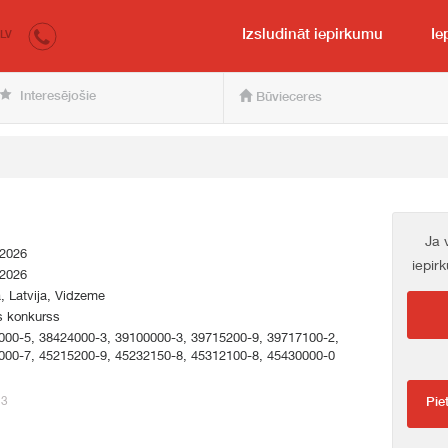
irkumi.lv
pircējam un pārdevējam
Izsludināt iepirkumu
Ie
LV
Interesējošie
Būvieceres
Ja 
.2026
iepir
.2026
a, Latvija, Vidzeme
s konkurss
000-5, 38424000-3, 39100000-3, 39715200-9, 39717100-2,
000-7, 45215200-9, 45232150-8, 45312100-8, 45430000-0
13
Pie