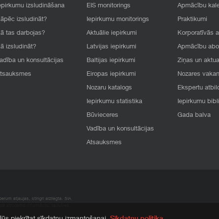
epirkumu izsludināšana
EIS monitorings
Apmācību kal
āpēc izsludināt?
Iepirkumu monitorings
Praktikumi
ā tas darbojas?
Aktuālie iepirkumi
Korporatīvās 
ā izsludināt?
Latvijas iepirkumi
Apmācību ab
adība un konsultācijas
Baltijas iepirkumi
Ziņas un aktua
tsauksmes
Eiropas iepirkumi
Nozares vaka
Nozaru katalogs
Ekspertu atbil
Iepirkumu statistika
Iepirkumu bibl
Būvieceres
Gada balva
Vadība un konsultācijas
Atsauksmes
rum atļaujas, stingri aizliegta. SIA
apā atrodamo informāciju, radušies