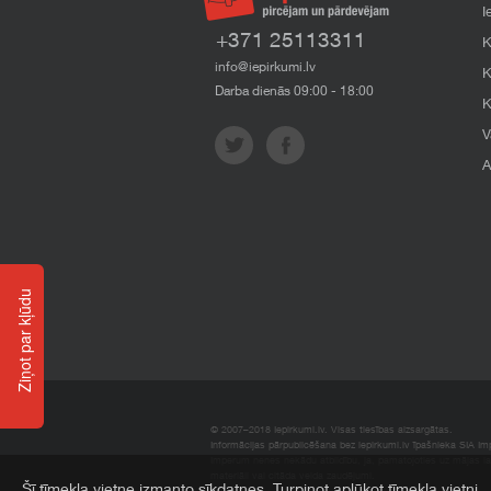
I
+371 25113311
K
info@iepirkumi.lv
K
Darba dienās 09:00 - 18:00
K
V
A
Ziņot par kļūdu
© 2007–2018 Iepirkumi.lv. Visas tiesības aizsargātas.
Informācijas pārpublicēšana bez iepirkumi.lv īpašnieka SIA Impe
Imperum nenes nekādu atbildību, ja, pamatojoties uz mājas l
materiāli vai citāda veida zaudējumi.