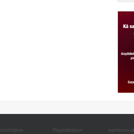
asūtītājiem
Piegādātājiem
Iepirkumu a