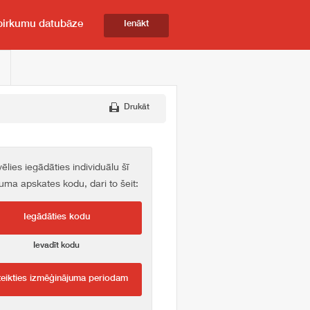
pirkumu datubāze
Ienākt
Drukāt
vēlies iegādāties individuālu šī
kuma apskates kodu, dari to šeit:
Iegādāties kodu
Ievadīt kodu
teikties izmēģinājuma periodam