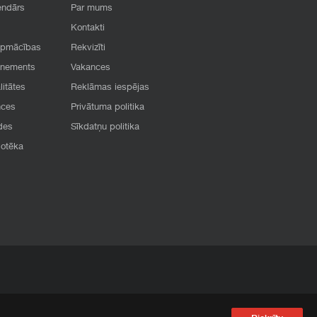
endārs
Par mums
Kontakti
apmācības
Rekvizīti
onements
Vakances
litātes
Reklāmas iespējas
nces
Privātuma politika
des
Sīkdatņu politika
iotēka