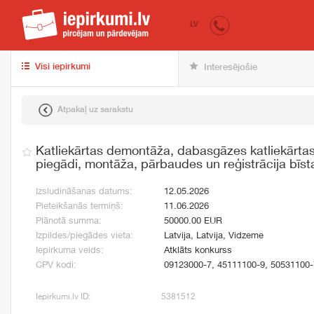
iepirkumi.lv
pir
LV
Visi iepirkumi
Interesējošie
Atpakaļ uz sarakstu
Katliekārtas demontāža, dabasgāzes katliekārtas 
piegādi, montāža, pārbaudes un reģistrācija bīst
Izsludināšanas datums:
12.05.2026
Pieteikšanās termiņš:
11.06.2026
Plānotā summa:
50000.00 EUR
Izpildes/piegādes vieta:
Latvija, Latvija, Vidzeme
Iepirkuma veids:
Atklāts konkurss
CPV kodi:
09123000-7, 45111100-9, 50531100-
Iepirkumi.lv ID:
5381512