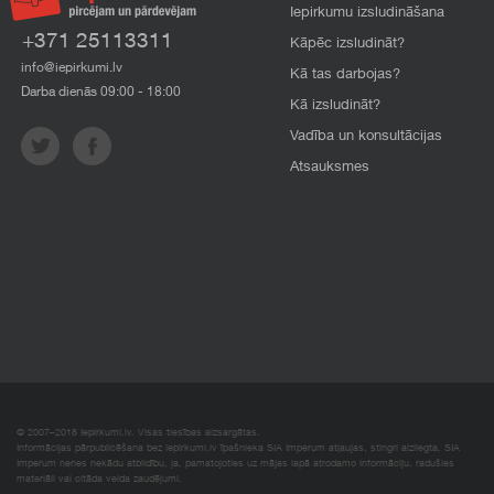
Iepirkumu izsludināšana
+371 25113311
Kāpēc izsludināt?
info@iepirkumi.lv
Kā tas darbojas?
Darba dienās 09:00 - 18:00
Kā izsludināt?
Vadība un konsultācijas
Atsauksmes
© 2007–2018 Iepirkumi.lv. Visas tiesības aizsargātas.
Informācijas pārpublicēšana bez iepirkumi.lv īpašnieka SIA Imperum atļaujas, stingri aizliegta. SIA
Imperum nenes nekādu atbildību, ja, pamatojoties uz mājas lapā atrodamo informāciju, radušies
materiāli vai citāda veida zaudējumi.