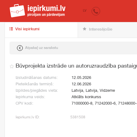
iepirkumi.lv
pir
LV
Visi iepirkumi
Interesējošie
Atpakaļ uz sarakstu
Būvprojekta izstrāde un autoruzraudzība pastaig
Izsludināšanas datums:
12.05.2026
Pieteikšanās termiņš:
12.06.2026
Izpildes/piegādes vieta:
Latvija, Latvija, Vidzeme
Iepirkuma veids:
Atklāts konkurss
CPV kodi:
71000000-8, 71242000-6, 71248000-
Iepirkumi.lv ID:
5381508