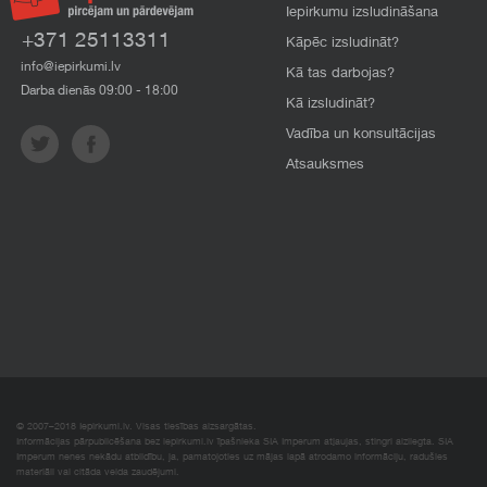
Iepirkumu izsludināšana
+371 25113311
Kāpēc izsludināt?
info@iepirkumi.lv
Kā tas darbojas?
Darba dienās 09:00 - 18:00
Kā izsludināt?
Vadība un konsultācijas
Atsauksmes
© 2007–2018 Iepirkumi.lv. Visas tiesības aizsargātas.
Informācijas pārpublicēšana bez iepirkumi.lv īpašnieka SIA Imperum atļaujas, stingri aizliegta. SIA
Imperum nenes nekādu atbildību, ja, pamatojoties uz mājas lapā atrodamo informāciju, radušies
materiāli vai citāda veida zaudējumi.