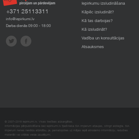
Iepirkumu izsludināšana
+371 25113311
Kāpēc izsludināt?
info@iepirkumi.lv
Kā tas darbojas?
Darba dienās 09:00 - 18:00
Kā izsludināt?
Vadība un konsultācijas
Atsauksmes
© 2007–2018 Iepirkumi.lv. Visas tiesības aizsargātas.
Informācijas pārpublicēšana bez iepirkumi.lv īpašnieka SIA Imperum atļaujas, stingri aizliegta. SIA
Imperum nenes nekādu atbildību, ja, pamatojoties uz mājas lapā atrodamo informāciju, radušies
materiāli vai citāda veida zaudējumi.