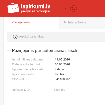
iepirkumi.lv
pir
LV
Visi iepirkumi
Interesējošie
Atpakaļ uz sarakstu
Paziņojums par automašīnas izsoli
Izsludināšanas datums:
11.05.2026
Pieteikšanās termiņš:
10.06.2026
Izpildes/piegādes vieta:
Latvija
Iepirkuma veids:
Izsoles
CPV kodi:
34110000-1
Iepirkumi.lv ID:
5381462