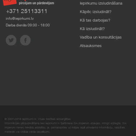
Iepirkumu izsludināšana
+371 25113311
Kāpēc izsludināt?
info@iepirkumi.lv
Kā tas darbojas?
Darba dienās 09:00 - 18:00
Kā izsludināt?
Vadība un konsultācijas
Atsauksmes
© 2007–2018 Iepirkumi.lv. Visas tiesības aizsargātas.
Informācijas pārpublicēšana bez iepirkumi.lv īpašnieka SIA Imperum atļaujas, stingri aizliegta. SIA
Imperum nenes nekādu atbildību, ja, pamatojoties uz mājas lapā atrodamo informāciju, radušies
materiāli vai citāda veida zaudējumi.