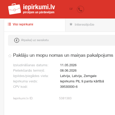
iepirkumi.lv
pir
LV
Visi iepirkumi
Interesējošie
Atpakaļ uz sarakstu
Paklāju un mopu nomas un maiņas pakalpojums
Izsludināšanas datums:
11.05.2026
Pieteikšanās termiņš:
08.06.2026
Izpildes/piegādes vieta:
Latvija, Latvija, Zemgale
Iepirkuma veids:
Iepirkums PIL 9.panta kārtībā
CPV kodi:
39530000-6
Iepirkumi.lv ID:
5381383