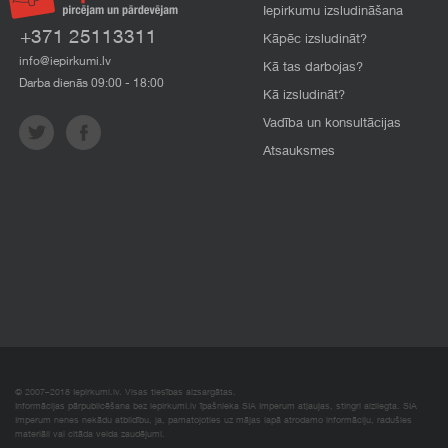
Iepirkumu izsludināšana
+371 25113311
Kāpēc izsludināt?
info@iepirkumi.lv
Kā tas darbojas?
Darba dienās 09:00 - 18:00
Kā izsludināt?
Vadība un konsultācijas
Atsauksmes
© 2007–2018 Iepirkumi.lv. Visas tiesības aizsargātas.
Informācijas pārpublicēšana bez iepirkumi.lv īpašnieka SIA Imperum atļaujas, stingri aizliegta. SIA
Imperum nenes nekādu atbildību, ja, pamatojoties uz mājas lapā atrodamo informāciju, radušies
materiāli vai citāda veida zaudējumi.