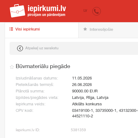
iepirkumi.lv
pir
LV
Visi iepirkumi
Interesējošie
Atpakaļ uz sarakstu
Būvmateriālu piegāde
Izsludināšanas datums:
11.05.2026
Pieteikšanās termiņš:
26.06.2026
Plānotā summa:
90000.00 EUR
Izpildes/piegādes vieta:
Latvija, Rīga, Latvija
Iepirkuma veids:
Atklāts konkurss
CPV kodi:
03419100-1, 33735000-1, 43132300-
44521110-2
Iepirkumi.lv ID:
5381359