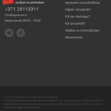
Iepirkumu izsludināšana
+371 25113311
Kāpēc izsludināt?
info@iepirkumi.lv
Kā tas darbojas?
Darba dienās 09:00 - 18:00
Kā izsludināt?
Vadība un konsultācijas
Atsauksmes
© 2007–2018 Iepirkumi.lv. Visas tiesības aizsargātas.
Informācijas pārpublicēšana bez iepirkumi.lv īpašnieka SIA Imperum atļaujas, stingri aizliegta. SIA
Imperum nenes nekādu atbildību, ja, pamatojoties uz mājas lapā atrodamo informāciju, radušies
materiāli vai citāda veida zaudējumi.