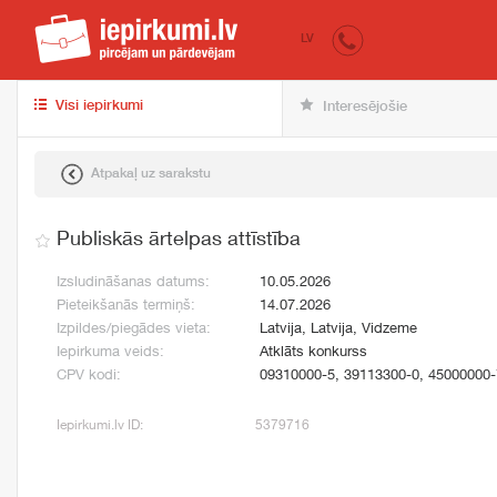
iepirkumi.lv
pir
LV
Visi iepirkumi
Interesējošie
Atpakaļ uz sarakstu
Publiskās ārtelpas attīstība
Izsludināšanas datums:
10.05.2026
Pieteikšanās termiņš:
14.07.2026
Izpildes/piegādes vieta:
Latvija, Latvija, Vidzeme
Iepirkuma veids:
Atklāts konkurss
CPV kodi:
09310000-5, 39113300-0, 45000000-
Iepirkumi.lv ID:
5379716