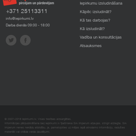
Iepirkumu izsludināšana
+371 25113311
Kāpēc izsludināt?
info@iepirkumi.lv
Kā tas darbojas?
Darba dienās 09:00 - 18:00
Kā izsludināt?
Vadība un konsultācijas
Atsauksmes
© 2007–2018 Iepirkumi.lv. Visas tiesības aizsargātas.
Informācijas pārpublicēšana bez iepirkumi.lv īpašnieka SIA Imperum atļaujas, stingri aizliegta. SIA
Imperum nenes nekādu atbildību, ja, pamatojoties uz mājas lapā atrodamo informāciju, radušies
materiāli vai citāda veida zaudējumi.