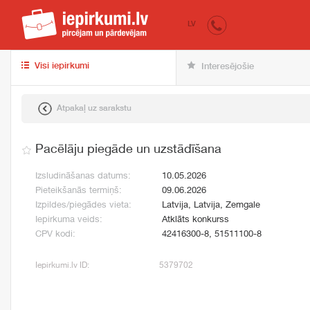
iepirkumi.lv
pir
LV
Visi iepirkumi
Interesējošie
Atpakaļ uz sarakstu
Pacēlāju piegāde un uzstādīšana
Izsludināšanas datums:
10.05.2026
Pieteikšanās termiņš:
09.06.2026
Izpildes/piegādes vieta:
Latvija, Latvija, Zemgale
Iepirkuma veids:
Atklāts konkurss
CPV kodi:
42416300-8, 51511100-8
Iepirkumi.lv ID:
5379702