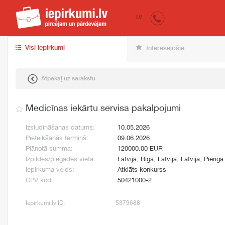
iepirkumi.lv
pir
LV
Visi iepirkumi
Interesējošie
Atpakaļ uz sarakstu
Medicīnas iekārtu servisa pakalpojumi
Izsludināšanas datums:
10.05.2026
Pieteikšanās termiņš:
09.06.2026
Plānotā summa:
120000.00 EUR
Izpildes/piegādes vieta:
Latvija, Rīga, Latvija, Latvija, Pierīga
Iepirkuma veids:
Atklāts konkurss
CPV kodi:
50421000-2
Iepirkumi.lv ID:
5379688