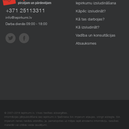
Iepirkumu izsludināšana
+371 25113311
Kāpēc izsludināt?
info@iepirkumi.lv
Kā tas darbojas?
Darba dienās 09:00 - 18:00
Kā izsludināt?
Vadība un konsultācijas
Atsauksmes
© 2007–2018 Iepirkumi.lv. Visas tiesības aizsargātas.
Informācijas pārpublicēšana bez iepirkumi.lv īpašnieka SIA Imperum atļaujas, stingri aizliegta. SIA
Imperum nenes nekādu atbildību, ja, pamatojoties uz mājas lapā atrodamo informāciju, radušies
materiāli vai citāda veida zaudējumi.