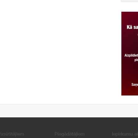
asūtītājiem
Piegādātājiem
Iepirkumu a