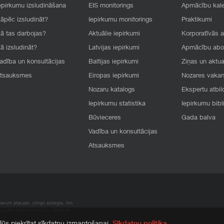
epirkumu izsludināšana
EIS monitorings
Apmācību kal
āpēc izsludināt?
Iepirkumu monitorings
Praktikumi
ā tas darbojas?
Aktuālie iepirkumi
Korporatīvās 
ā izsludināt?
Latvijas iepirkumi
Apmācību ab
adība un konsultācijas
Baltijas iepirkumi
Ziņas un aktua
tsauksmes
Eiropas iepirkumi
Nozares vaka
Nozaru katalogs
Ekspertu atbil
Iepirkumu statistika
Iepirkumu bibl
Būvieceres
Gada balva
Vadība un konsultācijas
Atsauksmes
rum atļaujas, stingri aizliegta. SIA
apā atrodamo informāciju, radušies