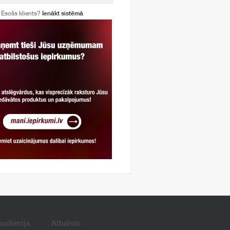
Esošs klients?
Ienākt sistēmā
kadēmija
Atbalsts