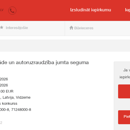
irkumi.lv
pircējam un pārdevējam
Izsludināt iepirkumu
Ie
LV
Interesējošie
Būvieceres
rāde un autoruzraudzība jumta seguma
Ja 
iepir
.2026
.2026
.00 EUR
a, Latvija, Vidzeme
s konkurss
000-8, 71248000-8
Pie
62