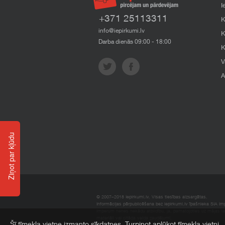
I
+371 25113311
K
info@iepirkumi.lv
K
Darba dienās 09:00 - 18:00
K
V
A
Ziņot par kļūdu
© 2007–2018 Iepirkumi.lv. Visas tiesības aizsargātas.
Informācijas pārpublicēšana bez iepirkumi.lv īpašnieka SIA Impe
Imperum nenes nekādu atbildību, ja, pamatojoties uz mājas l
materiāli vai citāda veida zaudējumi.