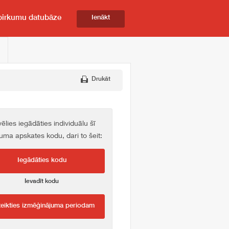
pirkumu datubāze
Ienākt
Drukāt
vēlies iegādāties individuālu šī
kuma apskates kodu, dari to šeit:
Iegādāties kodu
Ievadīt kodu
teikties izmēģinājuma periodam