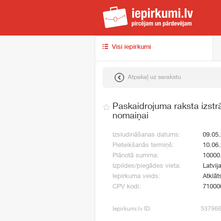
iep
Visi iepirkumi
Atpakaļ uz sarakstu
Paskaidrojuma raksta izst
nomaiņai
Izsludināšanas datums:
09.05
Pieteikšanās termiņš:
10.06
Plānotā summa:
10000
Izpildes/piegādes vieta:
Latvij
Iepirkuma veids:
Atklāt
CPV kodi:
71000
Iepirkumi.lv ID:
53796