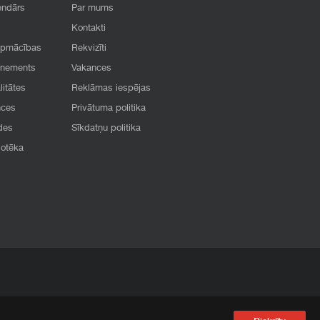
endārs
Par mums
Kontakti
apmācības
Rekvizīti
onements
Vakances
litātes
Reklāmas iespējas
nces
Privātuma politika
des
Sīkdatņu politika
iotēka