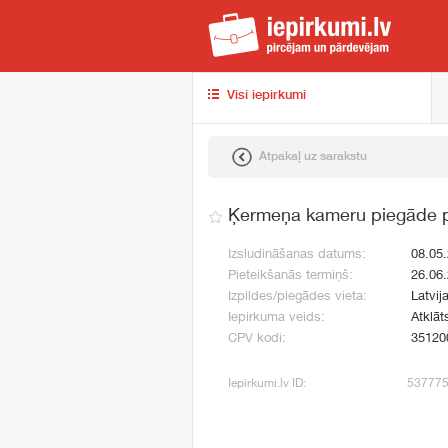
iep
Visi iepirkumi
Atpakaļ uz sarakstu
Ķermeņa kameru piegāde po
Izsludināšanas datums:
08.05
Pieteikšanās termiņš:
26.06
Izpildes/piegādes vieta:
Latvij
Iepirkuma veids:
Atklāt
CPV kodi:
35120
Iepirkumi.lv ID:
53777