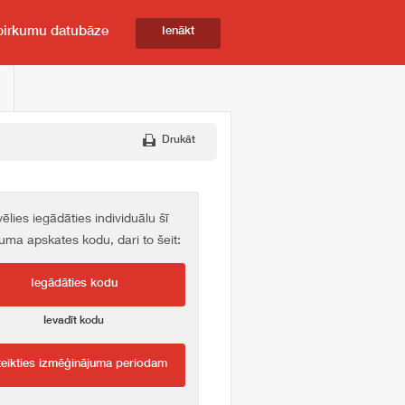
pirkumu datubāze
Ienākt
Drukāt
vēlies iegādāties individuālu šī
kuma apskates kodu, dari to šeit:
Iegādāties kodu
Ievadīt kodu
teikties izmēģinājuma periodam