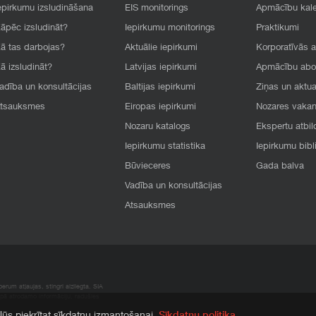
epirkumu izsludināšana
EIS monitorings
Apmācību kal
āpēc izsludināt?
Iepirkumu monitorings
Praktikumi
ā tas darbojas?
Aktuālie iepirkumi
Korporatīvās 
ā izsludināt?
Latvijas iepirkumi
Apmācību ab
adība un konsultācijas
Baltijas iepirkumi
Ziņas un aktua
tsauksmes
Eiropas iepirkumi
Nozares vaka
Nozaru katalogs
Ekspertu atbil
Iepirkumu statistika
Iepirkumu bibl
Būvieceres
Gada balva
Vadība un konsultācijas
Atsauksmes
rum atļaujas, stingri aizliegta. SIA
apā atrodamo informāciju, radušies