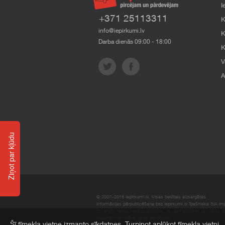
I
+371 25113311
K
info@iepirkumi.lv
K
Darba dienās 09:00 - 18:00
K
V
A
Ziņot par kļūdu
© 2007–2018 Iepirkumi.lv. Visas tiesības aizsargātas.
Informācijas pārpublicēšana bez iepirkumi.lv īpašnieka SIA Impe
Imperum nenes nekādu atbildību, ja, pamatojoties uz mājas l
materiāli vai citāda veida zaudējumi.