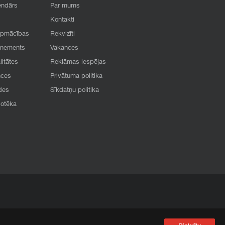
endārs
Par mums
Kontakti
apmācības
Rekvizīti
onements
Vakances
litātes
Reklāmas iespējas
nces
Privātuma politika
des
Sīkdatņu politika
iotēka