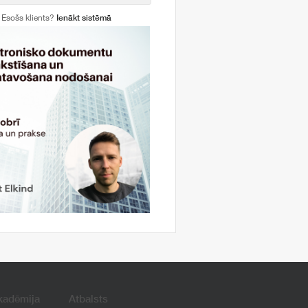
Esošs klients?
Ienākt sistēmā
kadēmija
Atbalsts