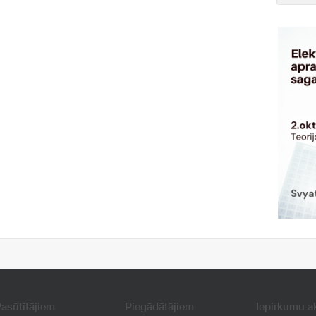
asūtītājiem
Piegādātājiem
Iepirkumu a