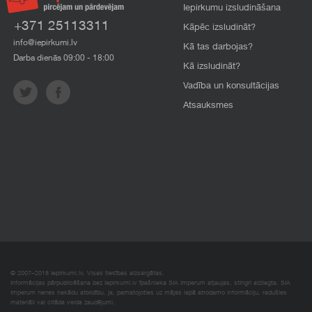
Iepirkumu izsludināšana
+371 25113311
Kāpēc izsludināt?
info@iepirkumi.lv
Kā tas darbojas?
Darba dienās 09:00 - 18:00
Kā izsludināt?
Vadība un konsultācijas
Atsauksmes
© 2007–2018 Iepirkumi.lv. Visas tiesības aizsargātas.
Informācijas pārpublicēšana bez iepirkumi.lv īpašnieka SIA Imperum atļaujas, stingri aizliegta. SIA
Imperum nenes nekādu atbildību, ja, pamatojoties uz mājas lapā atrodamo informāciju, radušies
materiāli vai citāda veida zaudējumi.