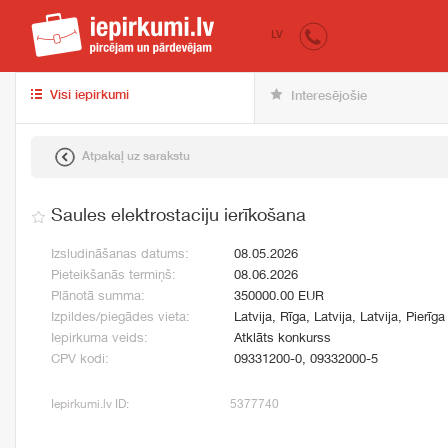
iepirkumi.lv
pir
LV
Visi iepirkumi
Interesējošie
Atpakaļ uz sarakstu
Saules elektrostaciju ierīkošana
Izsludināšanas datums:
08.05.2026
Pieteikšanās termiņš:
08.06.2026
Plānotā summa:
350000.00 EUR
Izpildes/piegādes vieta:
Latvija, Rīga, Latvija, Latvija, Pierīga
Iepirkuma veids:
Atklāts konkurss
CPV kodi:
09331200-0, 09332000-5
Iepirkumi.lv ID:
5377740