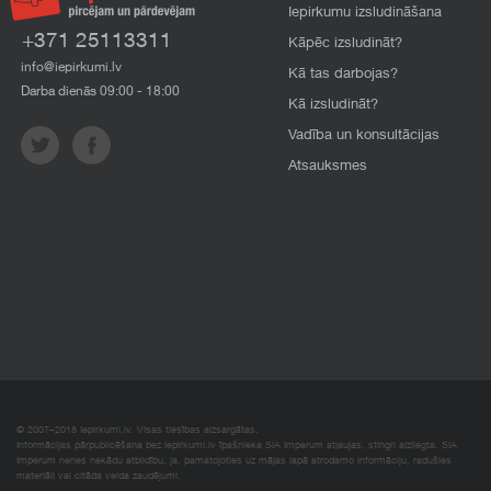
Iepirkumu izsludināšana
+371 25113311
Kāpēc izsludināt?
info@iepirkumi.lv
Kā tas darbojas?
Darba dienās 09:00 - 18:00
Kā izsludināt?
Vadība un konsultācijas
Atsauksmes
© 2007–2018 Iepirkumi.lv. Visas tiesības aizsargātas.
Informācijas pārpublicēšana bez iepirkumi.lv īpašnieka SIA Imperum atļaujas, stingri aizliegta. SIA
Imperum nenes nekādu atbildību, ja, pamatojoties uz mājas lapā atrodamo informāciju, radušies
materiāli vai citāda veida zaudējumi.