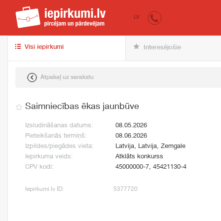
iepirkumi.lv
pir
LV
Visi iepirkumi
Interesējošie
Atpakaļ uz sarakstu
Saimniecības ēkas jaunbūve
Izsludināšanas datums:
08.05.2026
Pieteikšanās termiņš:
08.06.2026
Izpildes/piegādes vieta:
Latvija, Latvija, Zemgale
Iepirkuma veids:
Atklāts konkurss
CPV kodi:
45000000-7, 45421130-4
Iepirkumi.lv ID:
5377720