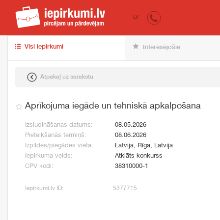
iepirkumi.lv
pir
LV
Visi iepirkumi
Interesējošie
Atpakaļ uz sarakstu
Aprīkojuma iegāde un tehniskā apkalpošana
Izsludināšanas datums:
08.05.2026
Pieteikšanās termiņš:
08.06.2026
Izpildes/piegādes vieta:
Latvija, Rīga, Latvija
Iepirkuma veids:
Atklāts konkurss
CPV kodi:
38310000-1
Iepirkumi.lv ID:
5377715