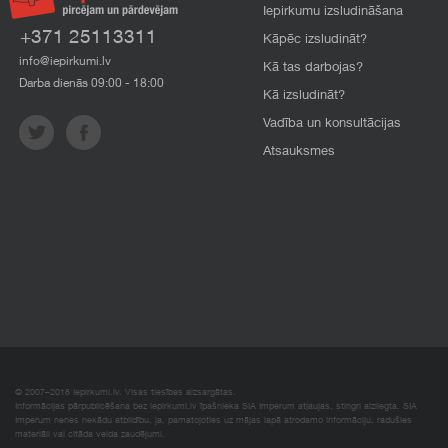
Iepirkumu izsludināšana
+371 25113311
Kāpēc izsludināt?
info@iepirkumi.lv
Kā tas darbojas?
Darba dienās 09:00 - 18:00
Kā izsludināt?
Vadība un konsultācijas
Atsauksmes
© 2007–2018 Iepirkumi.lv. Visas tiesības aizsargātas.
Informācijas pārpublicēšana bez iepirkumi.lv īpašnieka SIA Imperum atļaujas, stingri aizliegta. SIA
Imperum nenes nekādu atbildību, ja, pamatojoties uz mājas lapā atrodamo informāciju, radušies
materiāli vai citāda veida zaudējumi.