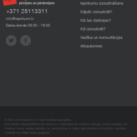
Iepirkumu izsludināšana
+371 25113311
Kāpēc izsludināt?
info@iepirkumi.lv
Kā tas darbojas?
Darba dienās 09:00 - 18:00
Kā izsludināt?
Vadība un konsultācijas
Atsauksmes
© 2007–2018 Iepirkumi.lv. Visas tiesības aizsargātas.
Informācijas pārpublicēšana bez iepirkumi.lv īpašnieka SIA Imperum atļaujas, stingri aizliegta. SIA
Imperum nenes nekādu atbildību, ja, pamatojoties uz mājas lapā atrodamo informāciju, radušies
materiāli vai citāda veida zaudējumi.