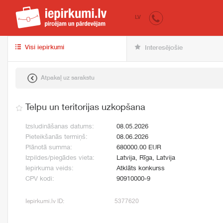
iepirkumi.lv
pir
LV
Visi iepirkumi
Interesējošie
Atpakaļ uz sarakstu
Telpu un teritorijas uzkopšana
Izsludināšanas datums:
08.05.2026
Pieteikšanās termiņš:
08.06.2026
Plānotā summa:
680000.00 EUR
Izpildes/piegādes vieta:
Latvija, Rīga, Latvija
Iepirkuma veids:
Atklāts konkurss
CPV kodi:
90910000-9
Iepirkumi.lv ID:
5377620