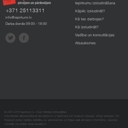
Iepirkumu izsludināšana
+371 25113311
Kāpēc izsludināt?
info@iepirkumi.lv
Kā tas darbojas?
Darba dienās 09:00 - 18:00
Kā izsludināt?
Vadība un konsultācijas
Atsauksmes
© 2007–2018 Iepirkumi.lv. Visas tiesības aizsargātas.
Informācijas pārpublicēšana bez iepirkumi.lv īpašnieka SIA Imperum atļaujas, stingri aizliegta. SIA
Imperum nenes nekādu atbildību, ja, pamatojoties uz mājas lapā atrodamo informāciju, radušies
materiāli vai citāda veida zaudējumi.