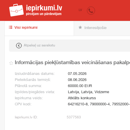
iepirkumi.lv
pir
LV
Visi iepirkumi
Interesējošie
Atpakaļ uz sarakstu
Informācijas piekļūstamības veicināšanas pakal
Izsludināšanas datums:
07.05.2026
Pieteikšanās termiņš:
08.06.2026
Plānotā summa:
60000.00 EUR
Izpildes/piegādes vieta:
Latvija, Latvija, Vidzeme
Iepirkuma veids:
Atklāts konkurss
CPV kodi:
64216210-8, 79000000-4, 79552000-
Iepirkumi.lv ID:
5377563