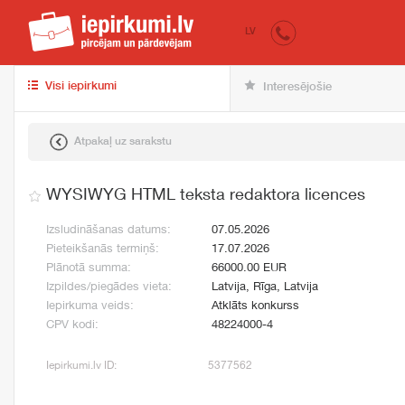
iepirkumi.lv
pir
LV
Visi iepirkumi
Interesējošie
Atpakaļ uz sarakstu
WYSIWYG HTML teksta redaktora licences
Izsludināšanas datums:
07.05.2026
Pieteikšanās termiņš:
17.07.2026
Plānotā summa:
66000.00 EUR
Izpildes/piegādes vieta:
Latvija, Rīga, Latvija
Iepirkuma veids:
Atklāts konkurss
CPV kodi:
48224000-4
Iepirkumi.lv ID:
5377562