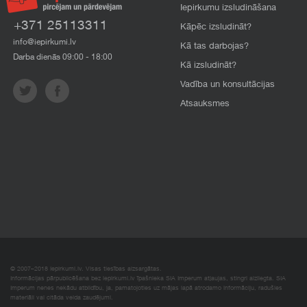
Iepirkumu izsludināšana
+371 25113311
Kāpēc izsludināt?
info@iepirkumi.lv
Kā tas darbojas?
Darba dienās 09:00 - 18:00
Kā izsludināt?
Vadība un konsultācijas
Atsauksmes
© 2007–2018 Iepirkumi.lv. Visas tiesības aizsargātas.
Informācijas pārpublicēšana bez iepirkumi.lv īpašnieka SIA Imperum atļaujas, stingri aizliegta. SIA
Imperum nenes nekādu atbildību, ja, pamatojoties uz mājas lapā atrodamo informāciju, radušies
materiāli vai citāda veida zaudējumi.