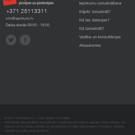
Iepirkumu izsludināšana
+371 25113311
Kāpēc izsludināt?
info@iepirkumi.lv
Kā tas darbojas?
Darba dienās 09:00 - 18:00
Kā izsludināt?
Vadība un konsultācijas
Atsauksmes
© 2007–2018 Iepirkumi.lv. Visas tiesības aizsargātas.
Informācijas pārpublicēšana bez iepirkumi.lv īpašnieka SIA Imperum atļaujas, stingri aizliegta. SIA
Imperum nenes nekādu atbildību, ja, pamatojoties uz mājas lapā atrodamo informāciju, radušies
materiāli vai citāda veida zaudējumi.