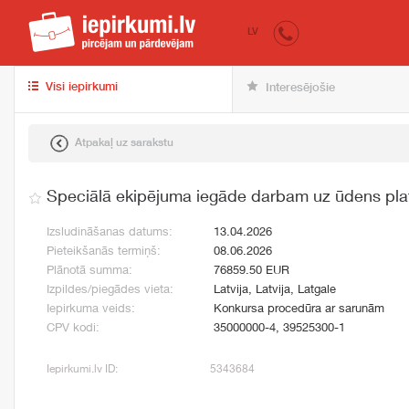
iepirkumi.lv
pir
LV
Visi iepirkumi
Interesējošie
Atpakaļ uz sarakstu
Speciālā ekipējuma iegāde darbam uz ūdens pla
Izsludināšanas datums:
13.04.2026
Pieteikšanās termiņš:
08.06.2026
Plānotā summa:
76859.50 EUR
Izpildes/piegādes vieta:
Latvija, Latvija, Latgale
Iepirkuma veids:
Konkursa procedūra ar sarunām
CPV kodi:
35000000-4, 39525300-1
Iepirkumi.lv ID:
5343684