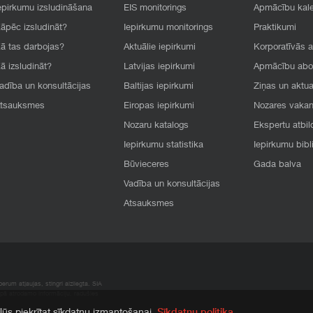
epirkumu izsludināšana
EIS monitorings
Apmācību kal
āpēc izsludināt?
Iepirkumu monitorings
Praktikumi
ā tas darbojas?
Aktuālie iepirkumi
Korporatīvās 
ā izsludināt?
Latvijas iepirkumi
Apmācību ab
adība un konsultācijas
Baltijas iepirkumi
Ziņas un aktua
tsauksmes
Eiropas iepirkumi
Nozares vaka
Nozaru katalogs
Ekspertu atbil
Iepirkumu statistika
Iepirkumu bibl
Būvieceres
Gada balva
Vadība un konsultācijas
Atsauksmes
rum atļaujas, stingri aizliegta. SIA
apā atrodamo informāciju, radušies