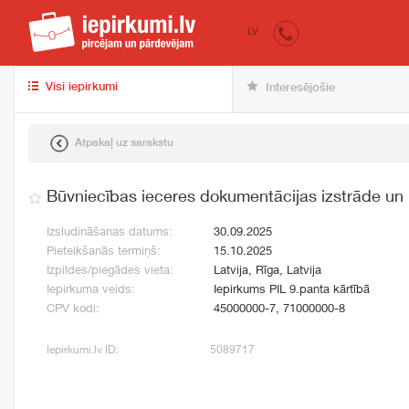
iepirkumi.lv
pir
LV
Visi iepirkumi
Interesējošie
Atpakaļ uz sarakstu
Būvniecības ieceres dokumentācijas izstrāde un
Izsludināšanas datums:
30.09.2025
Pieteikšanās termiņš:
15.10.2025
Izpildes/piegādes vieta:
Latvija, Rīga, Latvija
Iepirkuma veids:
Iepirkums PIL 9.panta kārtībā
CPV kodi:
45000000-7, 71000000-8
Iepirkumi.lv ID:
5089717