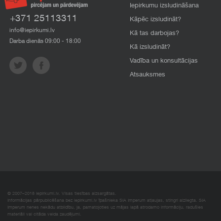
Iepirkumu izsludināšana
+371 25113311
Kāpēc izsludināt?
info@iepirkumi.lv
Kā tas darbojas?
Darba dienās 09:00 - 18:00
Kā izsludināt?
Vadība un konsultācijas
Atsauksmes
© 2007–2018 Iepirkumi.lv. Visas tiesības aizsargātas.
Informācijas pārpublicēšana bez iepirkumi.lv īpašnieka SIA Imperum atļaujas, stingri aizliegta. SIA
Imperum nenes nekādu atbildību, ja, pamatojoties uz mājas lapā atrodamo informāciju, radušies
materiāli vai citāda veida zaudējumi.