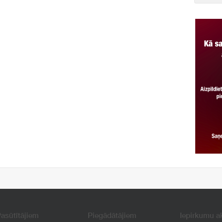
asūtītājiem
Piegādātājiem
Iepirkumu a