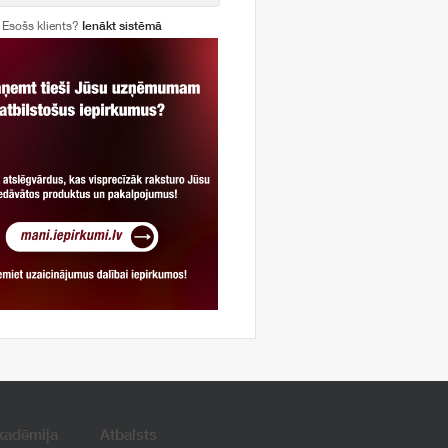
Esošs klients?
Ienākt sistēmā
kadēmija
Atbalsts