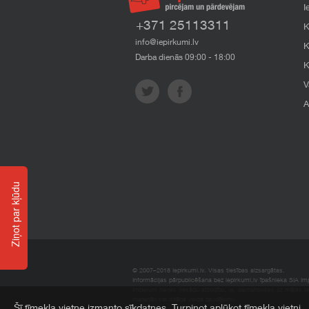
I
+371 25113311
K
info@iepirkumi.lv
K
Darba dienās 09:00 - 18:00
K
V
A
Ziņot par kļūdu
© 2007–2018 Iepirkumi.lv. Visas tiesības aizsargātas.
Informācijas pārpublicēšana bez iepirkumi.lv īpašnieka SIA Impe
Imperum nenes nekādu atbildību, ja, pamatojoties uz mājas l
materiāli vai citāda veida zaudējumi.