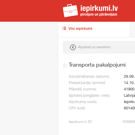
iep
Visi iepirkumi
Atpakaļ uz sarakstu
Transporta pakalpojumi
Izsludināšanas datums:
29.09
Pieteikšanās termiņš:
14.10
Plānotā summa:
41900
Izpildes/piegādes vieta:
Latvij
Iepirkuma veids:
Iepirk
CPV kodi:
60140
Iepirkumi.lv ID:
50880