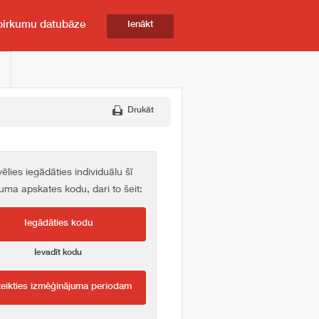
pirkumu datubāze
Ienākt
Drukāt
vēlies iegādāties individuālu šī
kuma apskates kodu, dari to šeit:
Iegādāties kodu
Ievadīt kodu
teikties izmēģinājuma periodam