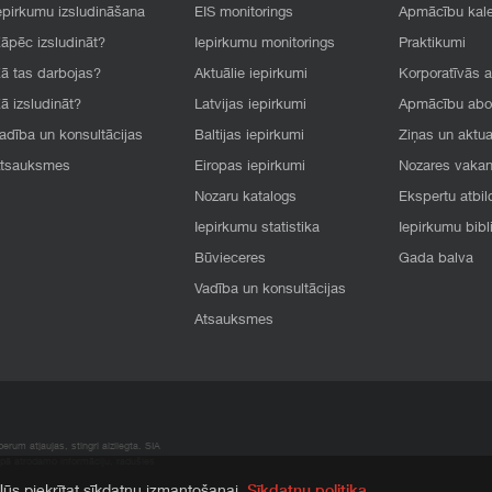
epirkumu izsludināšana
EIS monitorings
Apmācību kal
āpēc izsludināt?
Iepirkumu monitorings
Praktikumi
ā tas darbojas?
Aktuālie iepirkumi
Korporatīvās 
ā izsludināt?
Latvijas iepirkumi
Apmācību ab
adība un konsultācijas
Baltijas iepirkumi
Ziņas un aktua
tsauksmes
Eiropas iepirkumi
Nozares vaka
Nozaru katalogs
Ekspertu atbil
Iepirkumu statistika
Iepirkumu bibl
Būvieceres
Gada balva
Vadība un konsultācijas
Atsauksmes
rum atļaujas, stingri aizliegta. SIA
apā atrodamo informāciju, radušies