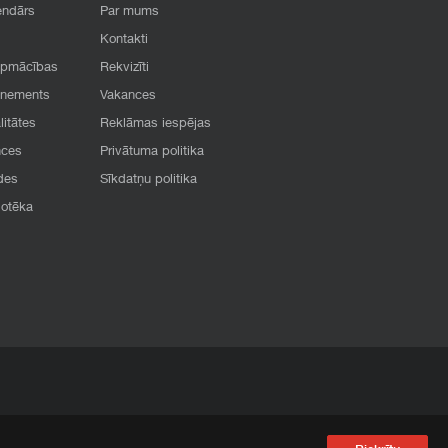
endārs
Par mums
Kontakti
apmācības
Rekvizīti
onements
Vakances
litātes
Reklāmas iespējas
nces
Privātuma politika
des
Sīkdatņu politika
iotēka