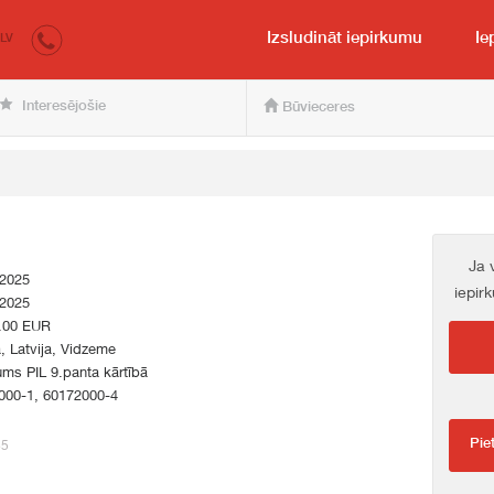
irkumi.lv
pircējam un pārdevējam
Izsludināt iepirkumu
Ie
LV
Interesējošie
Būvieceres
Ja 
.2025
iepir
.2025
.00 EUR
a, Latvija, Vidzeme
ums PIL 9.panta kārtībā
000-1, 60172000-4
Pie
85