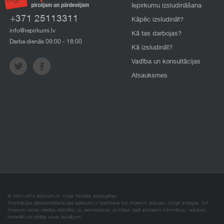
Iepirkumu izsludināšana
+371 25113311
Kāpēc izsludināt?
info@iepirkumi.lv
Kā tas darbojas?
Darba dienās 09:00 - 18:00
Kā izsludināt?
Vadība un konsultācijas
Atsauksmes
© 2007–2018 Iepirkumi.lv. Visas tiesības aizsargātas.
Informācijas pārpublicēšana bez iepirkumi.lv īpašnieka SIA Imperum atļaujas, stingri aizliegta. SIA
Imperum nenes nekādu atbildību, ja, pamatojoties uz mājas lapā atrodamo informāciju, radušies
materiāli vai citāda veida zaudējumi.