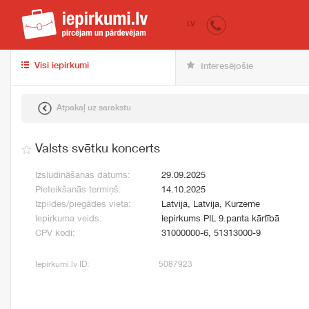
iepirkumi.lv
pir
LV
Visi iepirkumi
Interesējošie
Atpakaļ uz sarakstu
Valsts svētku koncerts
Izsludināšanas datums:
29.09.2025
Pieteikšanās termiņš:
14.10.2025
Izpildes/piegādes vieta:
Latvija, Latvija, Kurzeme
Iepirkuma veids:
Iepirkums PIL 9.panta kārtībā
CPV kodi:
31000000-6, 51313000-9
Iepirkumi.lv ID:
5087923