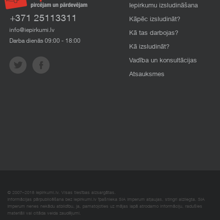
Iepirkumu izsludināšana
+371 25113311
Kāpēc izsludināt?
info@iepirkumi.lv
Kā tas darbojas?
Darba dienās 09:00 - 18:00
Kā izsludināt?
Vadība un konsultācijas
Atsauksmes
© 2007–2018 Iepirkumi.lv. Visas tiesības aizsargātas.
Informācijas pārpublicēšana bez iepirkumi.lv īpašnieka SIA Imperum atļaujas, stingri aizliegta. SIA
Imperum nenes nekādu atbildību, ja, pamatojoties uz mājas lapā atrodamo informāciju, radušies
materiāli vai citāda veida zaudējumi.