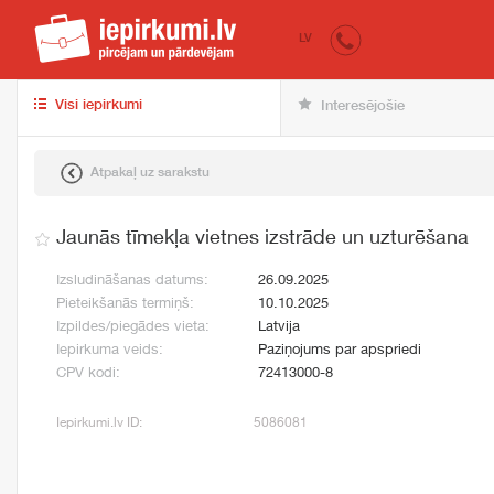
iepirkumi.lv
pir
LV
Visi iepirkumi
Interesējošie
Atpakaļ uz sarakstu
Jaunās tīmekļa vietnes izstrāde un uzturēšana
Izsludināšanas datums:
26.09.2025
Pieteikšanās termiņš:
10.10.2025
Izpildes/piegādes vieta:
Latvija
Iepirkuma veids:
Paziņojums par apspriedi
CPV kodi:
72413000-8
Iepirkumi.lv ID:
5086081