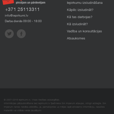
Iepirkumu izsludināšana
+371 25113311
Kāpēc izsludināt?
info@iepirkumi.lv
Kā tas darbojas?
Darba dienās 09:00 - 18:00
Kā izsludināt?
Vadība un konsultācijas
Atsauksmes
© 2007–2018 Iepirkumi.lv. Visas tiesības aizsargātas.
Informācijas pārpublicēšana bez iepirkumi.lv īpašnieka SIA Imperum atļaujas, stingri aizliegta. SIA
Imperum nenes nekādu atbildību, ja, pamatojoties uz mājas lapā atrodamo informāciju, radušies
materiāli vai citāda veida zaudējumi.