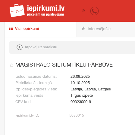
iepirkumi.lv
pir
LV
Visi iepirkumi
Interesējošie
Atpakaļ uz sarakstu
MAĢISTRĀLO SILTUMTĪKLU PĀRBŪVE
Izsludināšanas datums:
26.09.2025
Pieteikšanās termiņš:
10.10.2025
Izpildes/piegādes vieta:
Latvija, Latvija, Latgale
Iepirkuma veids:
Tirgus izpēte
CPV kodi:
09323000-9
Iepirkumi.lv ID:
5086015