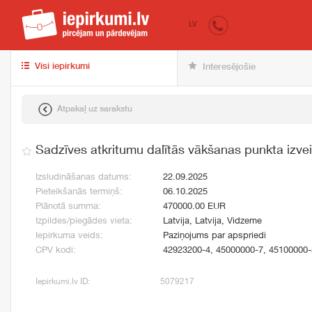
iepirkumi.lv
pir
LV
Visi iepirkumi
Interesējošie
Atpakaļ uz sarakstu
Sadzīves atkritumu dalītās vākšanas punkta izve
Izsludināšanas datums:
22.09.2025
Pieteikšanās termiņš:
06.10.2025
Plānotā summa:
470000.00 EUR
Izpildes/piegādes vieta:
Latvija, Latvija, Vidzeme
Iepirkuma veids:
Paziņojums par apspriedi
CPV kodi:
42923200-4, 45000000-7, 45100000-
Iepirkumi.lv ID:
5079217