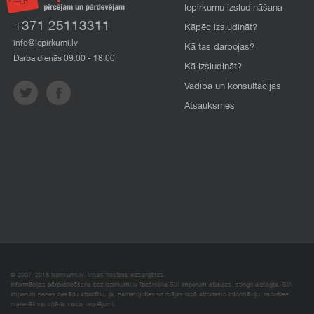
Iepirkumu izsludināšana
+371 25113311
Kāpēc izsludināt?
info@iepirkumi.lv
Kā tas darbojas?
Darba dienās 09:00 - 18:00
Kā izsludināt?
Vadība un konsultācijas
Atsauksmes
© 2007–2018 Iepirkumi.lv. Visas tiesības aizsargātas.
Informācijas pārpublicēšana bez iepirkumi.lv īpašnieka SIA Imperum atļaujas, stingri aizliegta. SIA
Imperum nenes nekādu atbildību, ja, pamatojoties uz mājas lapā atrodamo informāciju, radušies
materiāli vai citāda veida zaudējumi.