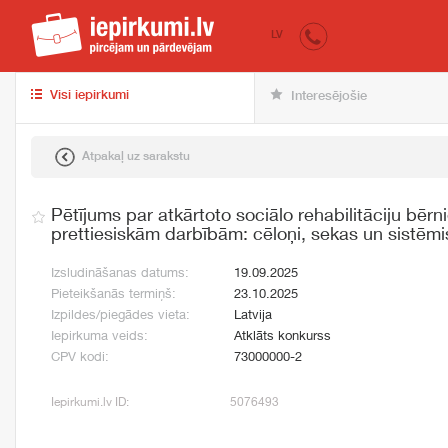
iepirkumi.lv
pir
LV
Visi iepirkumi
Interesējošie
Atpakaļ uz sarakstu
Pētījums par atkārtoto sociālo rehabilitāciju bērni
prettiesiskām darbībām: cēloņi, sekas un sistēmis
Izsludināšanas datums:
19.09.2025
Pieteikšanās termiņš:
23.10.2025
Izpildes/piegādes vieta:
Latvija
Iepirkuma veids:
Atklāts konkurss
CPV kodi:
73000000-2
Iepirkumi.lv ID:
5076493