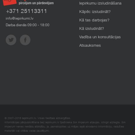
Iepirkumu izsludināšana
+371 25113311
Kāpēc izsludināt?
info@iepirkumi.lv
Kā tas darbojas?
Darba dienās 09:00 - 18:00
Kā izsludināt?
Vadība un konsultācijas
Atsauksmes
© 2007–2018 Iepirkumi.lv. Visas tiesības aizsargātas.
Informācijas pārpublicēšana bez iepirkumi.lv īpašnieka SIA Imperum atļaujas, stingri aizliegta. SIA
Imperum nenes nekādu atbildību, ja, pamatojoties uz mājas lapā atrodamo informāciju, radušies
materiāli vai citāda veida zaudējumi.