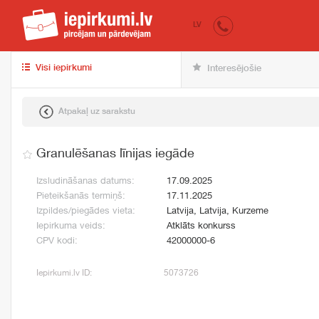
iepirkumi.lv
pir
LV
Visi iepirkumi
Interesējošie
Atpakaļ uz sarakstu
Granulēšanas līnijas iegāde
Izsludināšanas datums:
17.09.2025
Pieteikšanās termiņš:
17.11.2025
Izpildes/piegādes vieta:
Latvija, Latvija, Kurzeme
Iepirkuma veids:
Atklāts konkurss
CPV kodi:
42000000-6
Iepirkumi.lv ID:
5073726