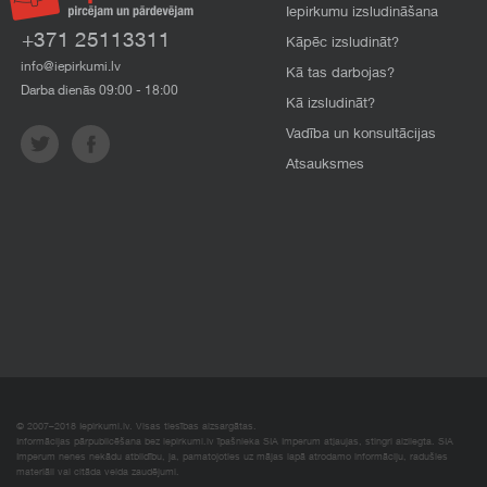
Iepirkumu izsludināšana
+371 25113311
Kāpēc izsludināt?
info@iepirkumi.lv
Kā tas darbojas?
Darba dienās 09:00 - 18:00
Kā izsludināt?
Vadība un konsultācijas
Atsauksmes
© 2007–2018 Iepirkumi.lv. Visas tiesības aizsargātas.
Informācijas pārpublicēšana bez iepirkumi.lv īpašnieka SIA Imperum atļaujas, stingri aizliegta. SIA
Imperum nenes nekādu atbildību, ja, pamatojoties uz mājas lapā atrodamo informāciju, radušies
materiāli vai citāda veida zaudējumi.