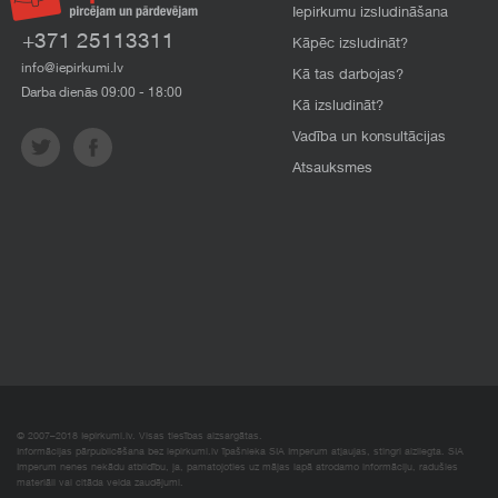
Iepirkumu izsludināšana
+371 25113311
Kāpēc izsludināt?
info@iepirkumi.lv
Kā tas darbojas?
Darba dienās 09:00 - 18:00
Kā izsludināt?
Vadība un konsultācijas
Atsauksmes
© 2007–2018 Iepirkumi.lv. Visas tiesības aizsargātas.
Informācijas pārpublicēšana bez iepirkumi.lv īpašnieka SIA Imperum atļaujas, stingri aizliegta. SIA
Imperum nenes nekādu atbildību, ja, pamatojoties uz mājas lapā atrodamo informāciju, radušies
materiāli vai citāda veida zaudējumi.