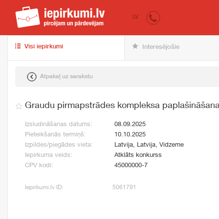
iepirkumi.lv
pir
LV
Visi iepirkumi
Interesējošie
Atpakaļ uz sarakstu
Graudu pirmapstrādes kompleksa paplašināšana
Izsludināšanas datums:
08.09.2025
Pieteikšanās termiņš:
10.10.2025
Izpildes/piegādes vieta:
Latvija, Latvija, Vidzeme
Iepirkuma veids:
Atklāts konkurss
CPV kodi:
45000000-7
Iepirkumi.lv ID:
5061791