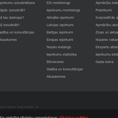
epirkumu izsludināšana
EIS monitorings
Apmācību kal
āpēc izsludināt?
Iepirkumu monitorings
Praktikumi
ā tas darbojas?
Aktuālie iepirkumi
Korporatīvās 
ā izsludināt?
Latvijas iepirkumi
Apmācību ab
adība un konsultācijas
Baltijas iepirkumi
Ziņas un aktua
tsauksmes
Eiropas iepirkumi
Nozares vaka
Nozaru katalogs
Ekspertu atbil
Iepirkumu statistika
Iepirkumu bibl
Būvieceres
Gada balva
Vadība un konsultācijas
Atsauksmes
rum atļaujas, stingri aizliegta. SIA
apā atrodamo informāciju, radušies