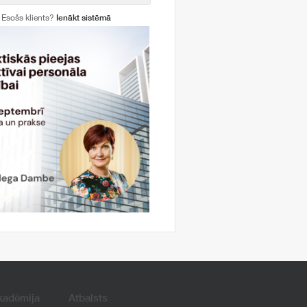
Esošs klients?
Ienākt sistēmā
kadēmija
Atbalsts