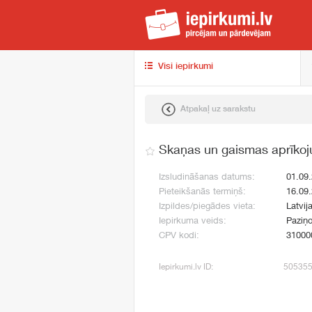
iep
Visi iepirkumi
Atpakaļ uz sarakstu
Skaņas un gaismas aprīko
Izsludināšanas datums:
01.09
Pieteikšanās termiņš:
16.09
Izpildes/piegādes vieta:
Latvija
Iepirkuma veids:
Paziņo
CPV kodi:
31000
Iepirkumi.lv ID:
50535