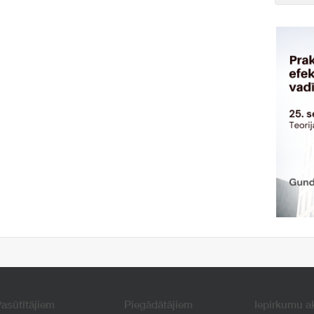
asūtītājiem
Piegādātājiem
Iepirkumu a