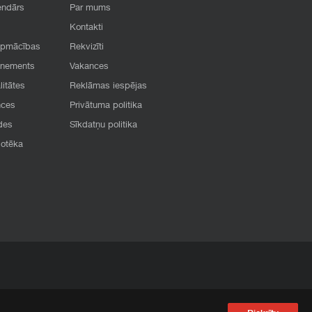
endārs
Par mums
Kontakti
apmācības
Rekvizīti
onements
Vakances
litātes
Reklāmas iespējas
nces
Privātuma politika
des
Sīkdatņu politika
iotēka