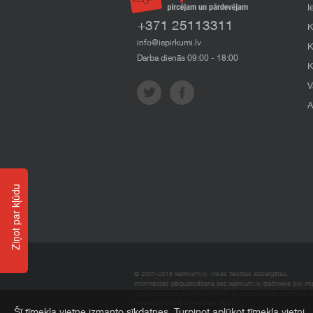
I
+371 25113311
K
info@iepirkumi.lv
K
Darba dienās 09:00 - 18:00
K
V
A
Ziņot par kļūdu
© 2007–2018 Iepirkumi.lv. Visas tiesības aizsargātas.
Informācijas pārpublicēšana bez iepirkumi.lv īpašnieka SIA Impe
Imperum nenes nekādu atbildību, ja, pamatojoties uz mājas l
materiāli vai citāda veida zaudējumi.