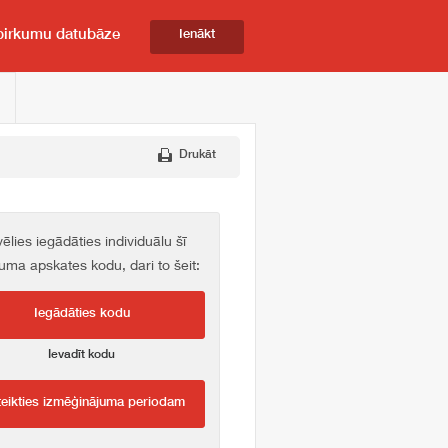
pirkumu datubāze
Ienākt
Drukāt
vēlies iegādāties individuālu šī
kuma apskates kodu, dari to šeit:
Iegādāties kodu
Ievadīt kodu
teikties izmēģinājuma periodam