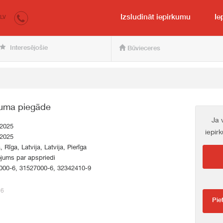
irkumi.lv
pircējam un pārdevējam
Izsludināt iepirkumu
Ie
LV
Interesējošie
Būvieceres
juma piegāde
Ja 
.2025
iepir
.2025
, Rīga, Latvija, Latvija, Pierīga
jums par apspriedi
000-6, 31527000-6, 32342410-9
56
Pie