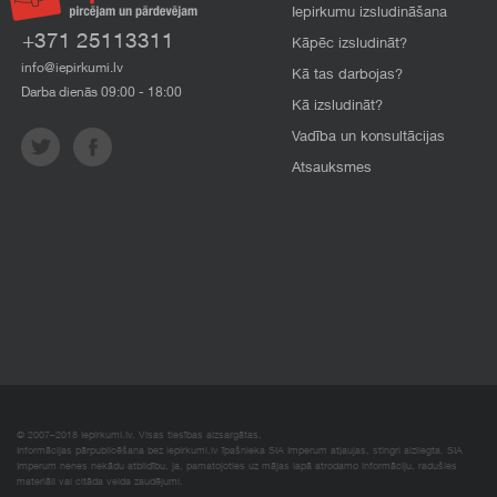
Iepirkumu izsludināšana
+371 25113311
Kāpēc izsludināt?
info@iepirkumi.lv
Kā tas darbojas?
Darba dienās 09:00 - 18:00
Kā izsludināt?
Vadība un konsultācijas
Atsauksmes
© 2007–2018 Iepirkumi.lv. Visas tiesības aizsargātas.
Informācijas pārpublicēšana bez iepirkumi.lv īpašnieka SIA Imperum atļaujas, stingri aizliegta. SIA
Imperum nenes nekādu atbildību, ja, pamatojoties uz mājas lapā atrodamo informāciju, radušies
materiāli vai citāda veida zaudējumi.