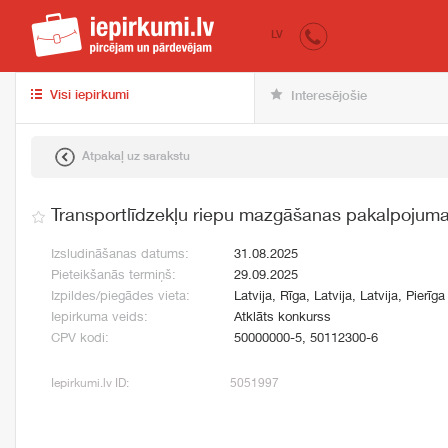
iepirkumi.lv
pir
LV
Visi iepirkumi
Interesējošie
Atpakaļ uz sarakstu
Transportlīdzekļu riepu mazgāšanas pakalpojum
Izsludināšanas datums:
31.08.2025
Pieteikšanās termiņš:
29.09.2025
Izpildes/piegādes vieta:
Latvija, Rīga, Latvija, Latvija, Pierīga
Iepirkuma veids:
Atklāts konkurss
CPV kodi:
50000000-5, 50112300-6
Iepirkumi.lv ID:
5051997