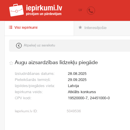
iepirkumi.lv
pir
LV
Visi iepirkumi
Interesējošie
Atpakaļ uz sarakstu
Augu aizsardzības līdzekļu piegāde
Izsludināšanas datums:
28.08.2025
Pieteikšanās termiņš:
29.09.2025
Izpildes/piegādes vieta:
Latvija
Iepirkuma veids:
Atklāts konkurss
CPV kodi:
19520000-7, 24451000-0
Iepirkumi.lv ID:
5049536