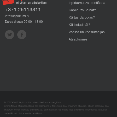
Iepirkumu izsludināšana
+371 25113311
Kāpēc izsludināt?
info@iepirkumi.lv
Kā tas darbojas?
Darba dienās 09:00 - 18:00
Kā izsludināt?
Vadība un konsultācijas
Atsauksmes
© 2007–2018 Iepirkumi.lv. Visas tiesības aizsargātas.
Informācijas pārpublicēšana bez iepirkumi.lv īpašnieka SIA Imperum atļaujas, stingri aizliegta. SIA
Imperum nenes nekādu atbildību, ja, pamatojoties uz mājas lapā atrodamo informāciju, radušies
materiāli vai citāda veida zaudējumi.