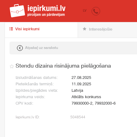
iepirkumi.lv
pir
LV
Visi iepirkumi
Interesējošie
Atpakaļ uz sarakstu
Stendu dizaina risinājuma pielāgošana
Izsludināšanas datums:
27.08.2025
Pieteikšanās termiņš:
11.09.2025
Izpildes/piegādes vieta:
Latvija
Iepirkuma veids:
Atklāts konkurss
CPV kodi:
79930000-2, 79932000-6
Iepirkumi.lv ID:
5048544