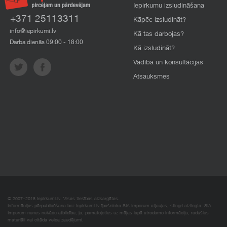
Iepirkumu izsludināšana
+371 25113311
Kāpēc izsludināt?
info@iepirkumi.lv
Kā tas darbojas?
Darba dienās 09:00 - 18:00
Kā izsludināt?
Vadība un konsultācijas
Atsauksmes
© 2007–2018 Iepirkumi.lv. Visas tiesības aizsargātas.
Informācijas pārpublicēšana bez iepirkumi.lv īpašnieka SIA Imperum atļaujas, stingri aizliegta. SIA
Imperum nenes nekādu atbildību, ja, pamatojoties uz mājas lapā atrodamo informāciju, radušies
materiāli vai citāda veida zaudējumi.