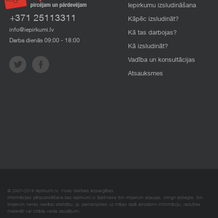
Iepirkumu izsludināšana
+371 25113311
Kāpēc izsludināt?
info@iepirkumi.lv
Kā tas darbojas?
Darba dienās 09:00 - 18:00
Kā izsludināt?
Vadība un konsultācijas
Atsauksmes
© 2007–2018 Iepirkumi.lv. Visas tiesības aizsargātas.
Informācijas pārpublicēšana bez iepirkumi.lv īpašnieka SIA Imperum atļaujas, stingri aizliegta. SIA
Imperum nenes nekādu atbildību, ja, pamatojoties uz mājas lapā atrodamo informāciju, radušies
materiāli vai citāda veida zaudējumi.