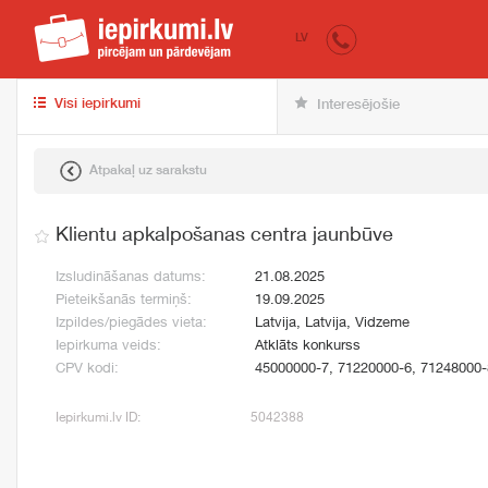
iepirkumi.lv
pir
LV
Visi iepirkumi
Interesējošie
Atpakaļ uz sarakstu
Klientu apkalpošanas centra jaunbūve
Izsludināšanas datums:
21.08.2025
Pieteikšanās termiņš:
19.09.2025
Izpildes/piegādes vieta:
Latvija, Latvija, Vidzeme
Iepirkuma veids:
Atklāts konkurss
CPV kodi:
45000000-7, 71220000-6, 71248000-
Iepirkumi.lv ID:
5042388