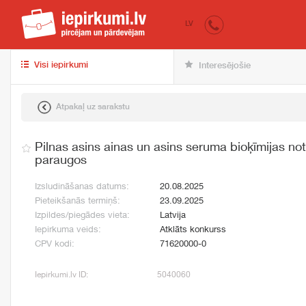
iepirkumi.lv
pir
LV
Visi iepirkumi
Interesējošie
Atpakaļ uz sarakstu
Pilnas asins ainas un asins seruma bioķīmijas no
paraugos
Izsludināšanas datums:
20.08.2025
Pieteikšanās termiņš:
23.09.2025
Izpildes/piegādes vieta:
Latvija
Iepirkuma veids:
Atklāts konkurss
CPV kodi:
71620000-0
Iepirkumi.lv ID:
5040060