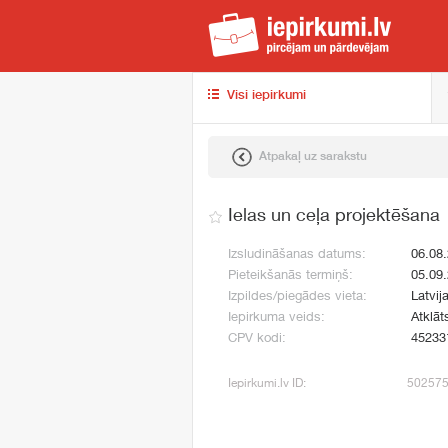
iep
Visi iepirkumi
Atpakaļ uz sarakstu
Ielas un ceļa projektēšana
Izsludināšanas datums:
06.08
Pieteikšanās termiņš:
05.09
Izpildes/piegādes vieta:
Latvij
Iepirkuma veids:
Atklāt
CPV kodi:
45233
Iepirkumi.lv ID:
50257