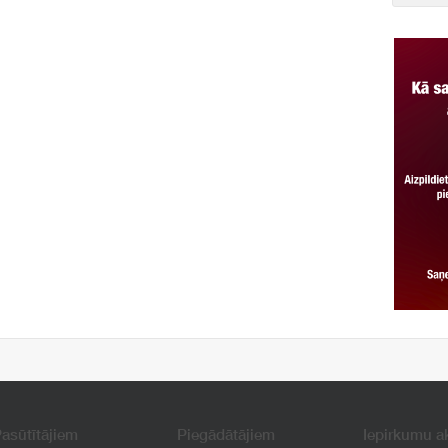
asūtītājiem
Piegādātājiem
Iepirkumu a