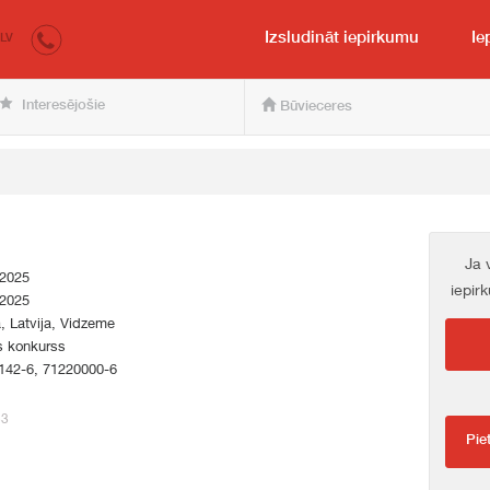
irkumi.lv
pircējam un pārdevējam
Izsludināt iepirkumu
Ie
LV
Interesējošie
Būvieceres
Ja 
.2025
iepir
.2025
a, Latvija, Vidzeme
s konkurss
142-6, 71220000-6
53
Pie