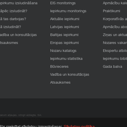
epirkumu izsludināšana
EIS monitorings
Apmācību kal
āpēc izsludināt?
Iepirkumu monitorings
Praktikumi
ā tas darbojas?
Aktuālie iepirkumi
Korporatīvās 
ā izsludināt?
Latvijas iepirkumi
Apmācību ab
adība un konsultācijas
Baltijas iepirkumi
Ziņas un aktua
tsauksmes
Eiropas iepirkumi
Nozares vaka
Nozaru katalogs
Ekspertu atbil
Iepirkumu statistika
Iepirkumu bibl
Būvieceres
Gada balva
Vadība un konsultācijas
Atsauksmes
rum atļaujas, stingri aizliegta. SIA
apā atrodamo informāciju, radušies