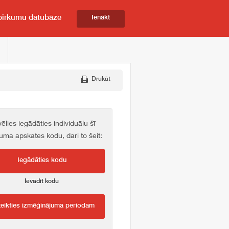
pirkumu datubāze
Ienākt
Drukāt
vēlies iegādāties individuālu šī
kuma apskates kodu, dari to šeit:
Iegādāties kodu
Ievadīt kodu
teikties izmēģinājuma periodam