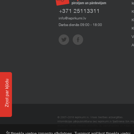
I
+371 25113311
K
info@iepirkumi.lv
K
Darba dienās 09:00 - 18:00
K
V
A
Ziņot par kļūdu
© 2007–2018 Iepirkumi.lv. Visas tiesības aizsargātas.
Informācijas pārpublicēšana bez iepirkumi.lv īpašnieka SIA Impe
Imperum nenes nekādu atbildību, ja, pamatojoties uz mājas l
materiāli vai citāda veida zaudējumi.