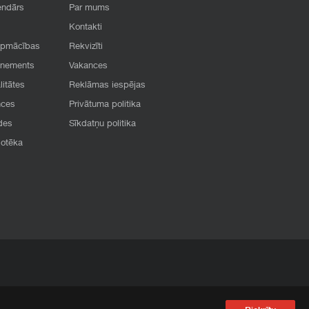
endārs
Par mums
Kontakti
apmācības
Rekvizīti
onements
Vakances
litātes
Reklāmas iespējas
nces
Privātuma politika
des
Sīkdatņu politika
iotēka