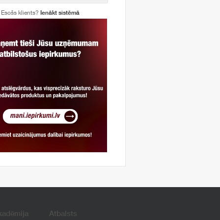
Esošs klients?
Ienākt sistēmā
kadēmija
Atbalsts