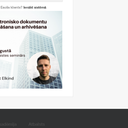
Esošs klients?
Ienākt sistēmā
kadēmija
Atbalsts