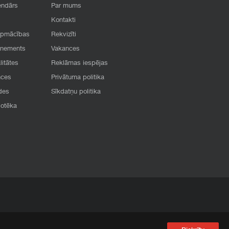
endārs
Par mums
Kontakti
apmācības
Rekvizīti
onements
Vakances
litātes
Reklāmas iespējas
nces
Privātuma politika
des
Sīkdatņu politika
iotēka