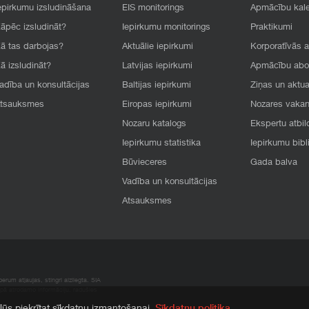
epirkumu izsludināšana
EIS monitorings
Apmācību kal
āpēc izsludināt?
Iepirkumu monitorings
Praktikumi
ā tas darbojas?
Aktuālie iepirkumi
Korporatīvās 
ā izsludināt?
Latvijas iepirkumi
Apmācību ab
adība un konsultācijas
Baltijas iepirkumi
Ziņas un aktua
tsauksmes
Eiropas iepirkumi
Nozares vaka
Nozaru katalogs
Ekspertu atbil
Iepirkumu statistika
Iepirkumu bibl
Būvieceres
Gada balva
Vadība un konsultācijas
Atsauksmes
rum atļaujas, stingri aizliegta. SIA
apā atrodamo informāciju, radušies