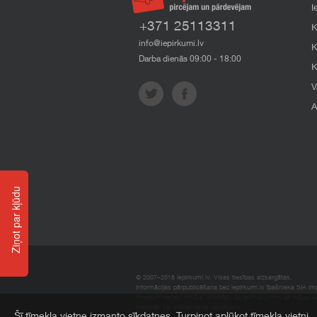
I
+371 25113311
K
info@iepirkumi.lv
K
Darba dienās 09:00 - 18:00
K
V
A
Ziņot par kļūdu
© 2007–2018 Iepirkumi.lv. Visas tiesības aizsargātas.
Informācijas pārpublicēšana bez iepirkumi.lv īpašnieka SIA Impe
Imperum nenes nekādu atbildību, ja, pamatojoties uz mājas l
materiāli vai citāda veida zaudējumi.