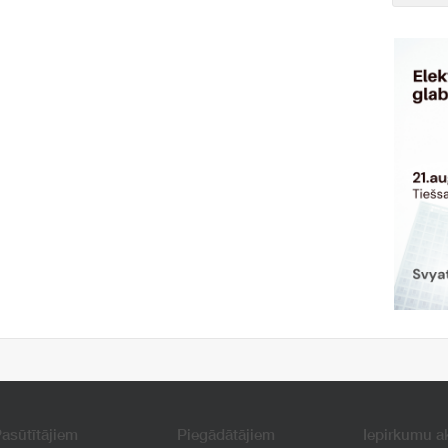
asūtītājiem
Piegādātājiem
Iepirkumu a