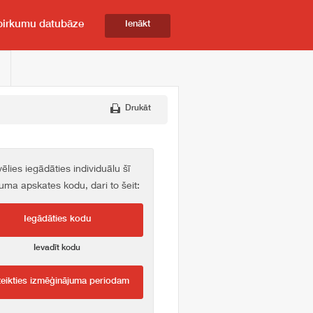
pirkumu datubāze
Ienākt
Drukāt
vēlies iegādāties individuālu šī
kuma apskates kodu, dari to šeit:
Iegādāties kodu
Ievadīt kodu
teikties izmēģinājuma periodam