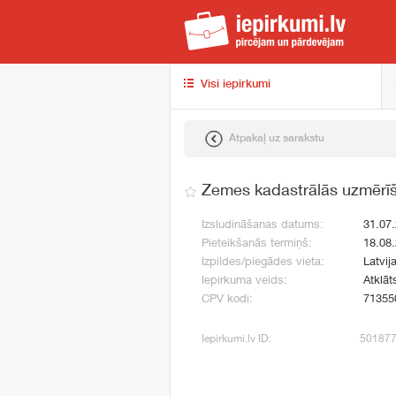
iep
Visi iepirkumi
Atpakaļ uz sarakstu
Zemes kadastrālās uzmērī
Izsludināšanas datums:
31.07
Pieteikšanās termiņš:
18.08
Izpildes/piegādes vieta:
Latvij
Iepirkuma veids:
Atklāt
CPV kodi:
71355
Iepirkumi.lv ID:
50187