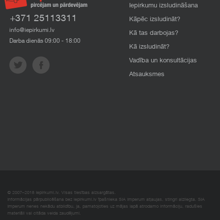
Iepirkumu izsludināšana
+371 25113311
Kāpēc izsludināt?
info@iepirkumi.lv
Kā tas darbojas?
Darba dienās 09:00 - 18:00
Kā izsludināt?
Vadība un konsultācijas
Atsauksmes
© 2007–2018 Iepirkumi.lv. Visas tiesības aizsargātas.
Informācijas pārpublicēšana bez iepirkumi.lv īpašnieka SIA Imperum atļaujas, stingri aizliegta. SIA
Imperum nenes nekādu atbildību, ja, pamatojoties uz mājas lapā atrodamo informāciju, radušies
materiāli vai citāda veida zaudējumi.