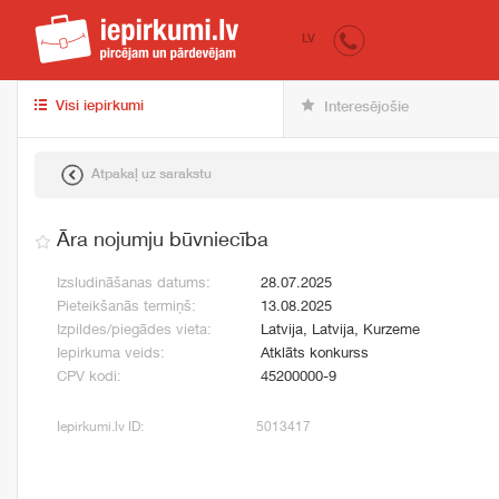
iepirkumi.lv
pir
LV
Visi iepirkumi
Interesējošie
Atpakaļ uz sarakstu
Āra nojumju būvniecība
Izsludināšanas datums:
28.07.2025
Pieteikšanās termiņš:
13.08.2025
Izpildes/piegādes vieta:
Latvija, Latvija, Kurzeme
Iepirkuma veids:
Atklāts konkurss
CPV kodi:
45200000-9
Iepirkumi.lv ID:
5013417