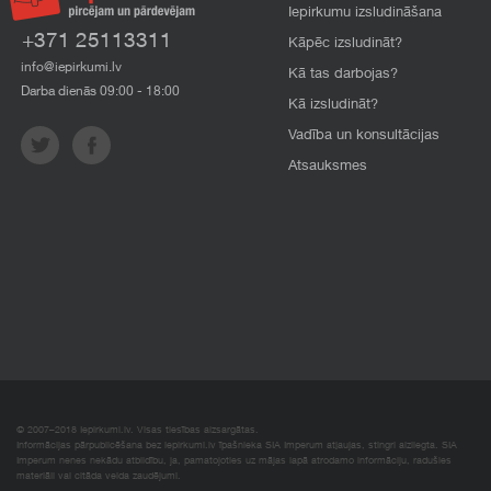
Iepirkumu izsludināšana
+371 25113311
Kāpēc izsludināt?
info@iepirkumi.lv
Kā tas darbojas?
Darba dienās 09:00 - 18:00
Kā izsludināt?
Vadība un konsultācijas
Atsauksmes
© 2007–2018 Iepirkumi.lv. Visas tiesības aizsargātas.
Informācijas pārpublicēšana bez iepirkumi.lv īpašnieka SIA Imperum atļaujas, stingri aizliegta. SIA
Imperum nenes nekādu atbildību, ja, pamatojoties uz mājas lapā atrodamo informāciju, radušies
materiāli vai citāda veida zaudējumi.