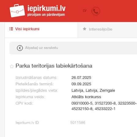
iepirkumi.lv
pir
LV
Visi iepirkumi
Interesējošie
Atpakaļ uz sarakstu
Parka teritorijas labiekārtošana
Izsludināšanas datums:
26.07.2025
Pieteikšanās termiņš:
09.09.2025
Izpildes/piegādes vieta:
Latvija, Latvija, Zemgale
Iepirkuma veids:
Atklāts konkurss
CPV kodi:
09310000-5, 31527200-8, 32323500-
45232150-8, 45233222-1
Iepirkumi.lv ID:
5011586