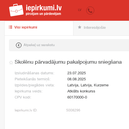
iepirkumi.lv
pir
LV
Visi iepirkumi
Interesējošie
Atpakaļ uz sarakstu
Skolēnu pārvadājumu pakalpojumu sniegšana
Izsludināšanas datums:
23.07.2025
Pieteikšanās termiņš:
08.08.2025
Izpildes/piegādes vieta:
Latvija, Latvija, Kurzeme
Iepirkuma veids:
Atklāts konkurss
CPV kodi:
60170000-0
Iepirkumi.lv ID:
5008296