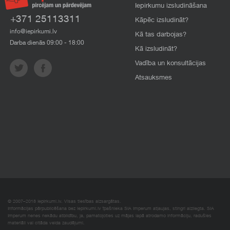
Iepirkumu izsludināšana
+371 25113311
Kāpēc izsludināt?
info@iepirkumi.lv
Kā tas darbojas?
Darba dienās 09:00 - 18:00
Kā izsludināt?
Vadība un konsultācijas
Atsauksmes
© 2007–2018 Iepirkumi.lv. Visas tiesības aizsargātas.
Informācijas pārpublicēšana bez iepirkumi.lv īpašnieka SIA Imperum atļaujas, stingri aizliegta. SIA
Imperum nenes nekādu atbildību, ja, pamatojoties uz mājas lapā atrodamo informāciju, radušies
materiāli vai citāda veida zaudējumi.