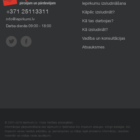
Iepirkumu izsludināšana
+371 25113311
Kāpēc izsludināt?
info@iepirkumi.lv
Kā tas darbojas?
Darba dienās 09:00 - 18:00
Kā izsludināt?
Vadība un konsultācijas
Atsauksmes
© 2007–2018 Iepirkumi.lv. Visas tiesības aizsargātas.
Informācijas pārpublicēšana bez iepirkumi.lv īpašnieka SIA Imperum atļaujas, stingri aizliegta. SIA
Imperum nenes nekādu atbildību, ja, pamatojoties uz mājas lapā atrodamo informāciju, radušies
materiāli vai citāda veida zaudējumi.