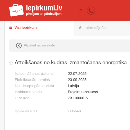
iepirkumi.lv
pir
LV
Visi iepirkumi
Interesējošie
Atpakaļ uz sarakstu
Atteikšanās no kūdras izmantošanas enerģētikā
Izsludināšanas datums:
22.07.2025
Pieteikšanās termiņš:
23.09.2025
Izpildes/piegādes vieta:
Latvija
Iepirkuma veids:
Projektu konkurss
CPV kodi:
73110000-6
Iepirkumi.lv ID:
5006643