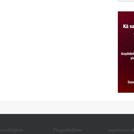
asūtītājiem
Piegādātājiem
Iepirkumu a