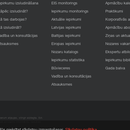
epirkumu izsludināšana
EIS monitorings
Apmācību kal
āpēc izsludināt?
Iepirkumu monitorings
Praktikumi
ā tas darbojas?
Aktuālie iepirkumi
Korporatīvās 
ā izsludināt?
Latvijas iepirkumi
Apmācību ab
adība un konsultācijas
Baltijas iepirkumi
Ziņas un aktua
tsauksmes
Eiropas iepirkumi
Nozares vaka
Nozaru katalogs
Ekspertu atbil
Iepirkumu statistika
Iepirkumu bibl
Būvieceres
Gada balva
Vadība un konsultācijas
Atsauksmes
rum atļaujas, stingri aizliegta. SIA
apā atrodamo informāciju, radušies