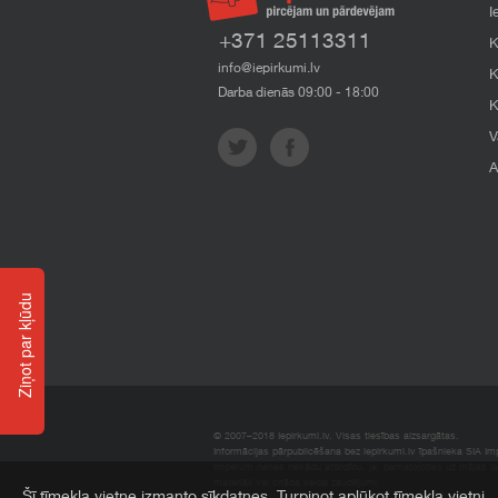
I
+371 25113311
K
info@iepirkumi.lv
K
Darba dienās 09:00 - 18:00
K
V
A
Ziņot par kļūdu
© 2007–2018 Iepirkumi.lv. Visas tiesības aizsargātas.
Informācijas pārpublicēšana bez iepirkumi.lv īpašnieka SIA Impe
Imperum nenes nekādu atbildību, ja, pamatojoties uz mājas l
materiāli vai citāda veida zaudējumi.