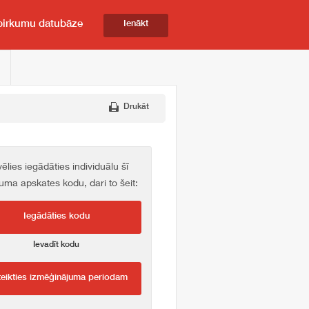
pirkumu datubāze
Ienākt
Drukāt
vēlies iegādāties individuālu šī
kuma apskates kodu, dari to šeit:
Iegādāties kodu
Ievadīt kodu
teikties izmēģinājuma periodam