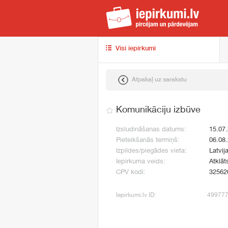
iep
Visi iepirkumi
Atpakaļ uz sarakstu
Komunikāciju izbūve
Izsludināšanas datums:
15.07
Pieteikšanās termiņš:
06.08
Izpildes/piegādes vieta:
Latvij
Iepirkuma veids:
Atklāt
CPV kodi:
32562
Iepirkumi.lv ID:
49977