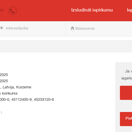
irkumi.lv
pircējam un pārdevējam
Izsludināt iepirkumu
Ie
LV
Interesējošie
Būvieceres
Ja 
.2025
iepir
.2025
a, Latvija, Kurzeme
s konkurss
000-0, 45112400-9, 45233120-6
71
Pie