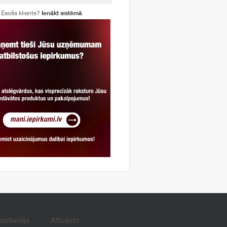
Esošs klients?
Ienākt sistēmā
kadēmija
Atbalsts