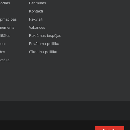
endārs
Par mums
Kontakti
apmācības
Rekvizīti
onements
Vakances
litātes
Reklāmas iespējas
nces
Privātuma politika
des
Sīkdatņu politika
iotēka