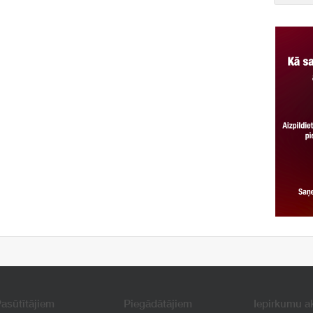
asūtītājiem
Piegādātājiem
Iepirkumu a