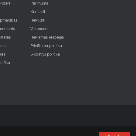
endārs
Par mums
Kontakti
apmācības
Rekvizīti
onements
Vakances
litātes
Reklāmas iespējas
nces
Privātuma politika
des
Sīkdatņu politika
iotēka