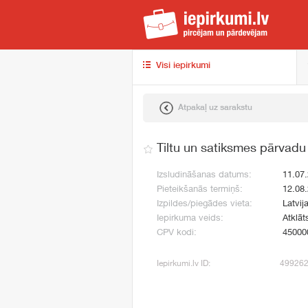
iep
Visi iepirkumi
Atpakaļ uz sarakstu
Tiltu un satiksmes pārvadu
Izsludināšanas datums:
11.07
Pieteikšanās termiņš:
12.08
Izpildes/piegādes vieta:
Latvij
Iepirkuma veids:
Atklāt
CPV kodi:
45000
Iepirkumi.lv ID:
49926