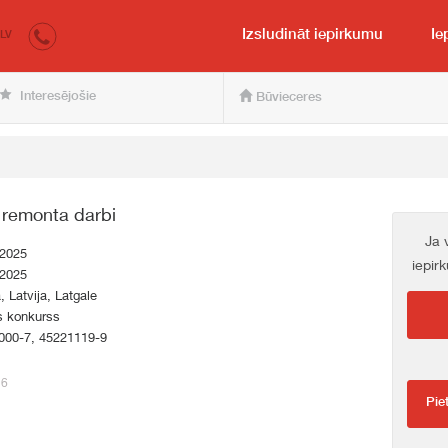
irkumi.lv
pircējam un pārdevējam
Izsludināt iepirkumu
Ie
LV
Interesējošie
Būvieceres
 remonta darbi
Ja 
.2025
iepir
.2025
a, Latvija, Latgale
s konkurss
000-7, 45221119-9
26
Pie