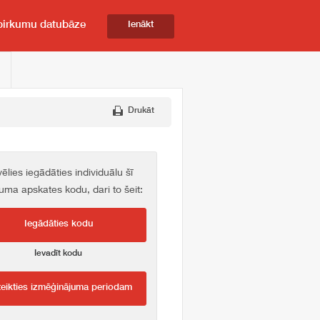
pirkumu datubāze
Ienākt
Drukāt
vēlies iegādāties individuālu šī
kuma apskates kodu, dari to šeit:
Iegādāties kodu
Ievadīt kodu
teikties izmēģinājuma periodam