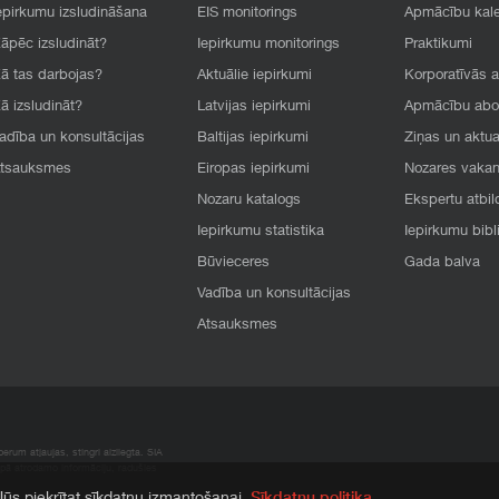
epirkumu izsludināšana
EIS monitorings
Apmācību kal
āpēc izsludināt?
Iepirkumu monitorings
Praktikumi
ā tas darbojas?
Aktuālie iepirkumi
Korporatīvās 
ā izsludināt?
Latvijas iepirkumi
Apmācību ab
adība un konsultācijas
Baltijas iepirkumi
Ziņas un aktua
tsauksmes
Eiropas iepirkumi
Nozares vaka
Nozaru katalogs
Ekspertu atbil
Iepirkumu statistika
Iepirkumu bibl
Būvieceres
Gada balva
Vadība un konsultācijas
Atsauksmes
rum atļaujas, stingri aizliegta. SIA
apā atrodamo informāciju, radušies