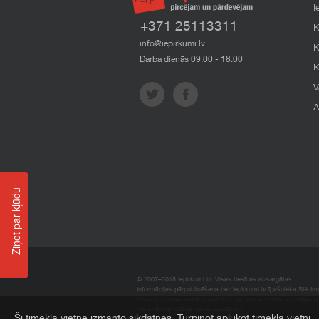
I
+371 25113311
K
info@iepirkumi.lv
K
Darba dienās 09:00 - 18:00
K
V
A
Ziņot par kļūdu
© 2007–2018 Iepirkumi.lv. Visas tiesības aizsargātas.
Informācijas pārpublicēšana bez iepirkumi.lv īpašnieka SIA Impe
Imperum nenes nekādu atbildību, ja, pamatojoties uz mājas l
materiāli vai citāda veida zaudējumi.