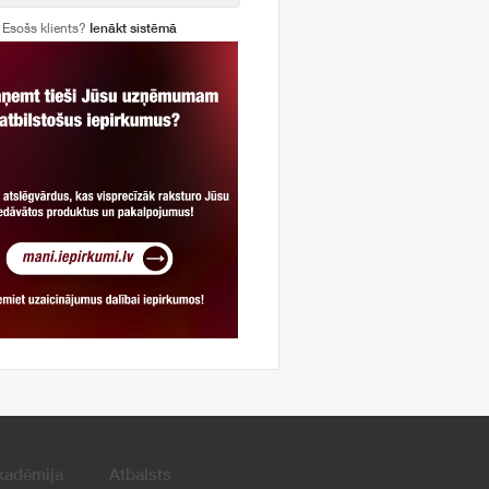
Esošs klients?
Ienākt sistēmā
kadēmija
Atbalsts