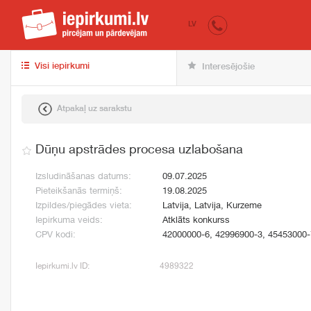
iepirkumi.lv
pir
LV
Visi iepirkumi
Interesējošie
Atpakaļ uz sarakstu
Dūņu apstrādes procesa uzlabošana
Izsludināšanas datums:
09.07.2025
Pieteikšanās termiņš:
19.08.2025
Izpildes/piegādes vieta:
Latvija, Latvija, Kurzeme
Iepirkuma veids:
Atklāts konkurss
CPV kodi:
42000000-6, 42996900-3, 45453000-
Iepirkumi.lv ID:
4989322