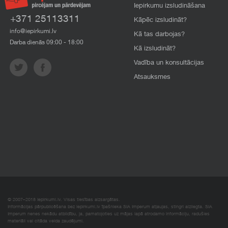
Iepirkumu izsludināšana
+371 25113311
Kāpēc izsludināt?
info@iepirkumi.lv
Kā tas darbojas?
Darba dienās 09:00 - 18:00
Kā izsludināt?
Vadība un konsultācijas
Atsauksmes
© 2007–2018 Iepirkumi.lv. Visas tiesības aizsargātas.
Informācijas pārpublicēšana bez iepirkumi.lv īpašnieka SIA Imperum atļaujas, stingri aizliegta. SIA
Imperum nenes nekādu atbildību, ja, pamatojoties uz mājas lapā atrodamo informāciju, radušies
materiāli vai citāda veida zaudējumi.