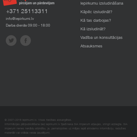
Iepirkumu izsludināšana
+371 25113311
Kāpēc izsludināt?
info@iepirkumi.lv
Kā tas darbojas?
Darba dienās 09:00 - 18:00
Kā izsludināt?
Vadība un konsultācijas
Atsauksmes
© 2007–2018 Iepirkumi.lv. Visas tiesības aizsargātas.
Informācijas pārpublicēšana bez iepirkumi.lv īpašnieka SIA Imperum atļaujas, stingri aizliegta. SIA
Imperum nenes nekādu atbildību, ja, pamatojoties uz mājas lapā atrodamo informāciju, radušies
materiāli vai citāda veida zaudējumi.