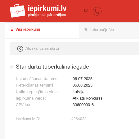
iepirkumi.lv
pir
LV
Visi iepirkumi
Interesējošie
Atpakaļ uz sarakstu
Standarta tuberkulīna iegāde
Izsludināšanas datums:
06.07.2025
Pieteikšanās termiņš:
06.08.2025
Izpildes/piegādes vieta:
Latvija
Iepirkuma veids:
Atklāts konkurss
CPV kodi:
33600000-6
Iepirkumi.lv ID:
4984022