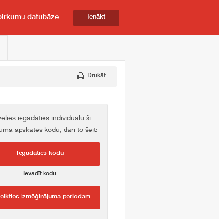
pirkumu datubāze
Ienākt
Drukāt
vēlies iegādāties individuālu šī
kuma apskates kodu, dari to šeit:
Iegādāties kodu
Ievadīt kodu
teikties izmēģinājuma periodam