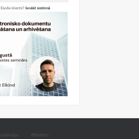
Esošs klients?
Ienākt sistēmā
kadēmija
Atbalsts