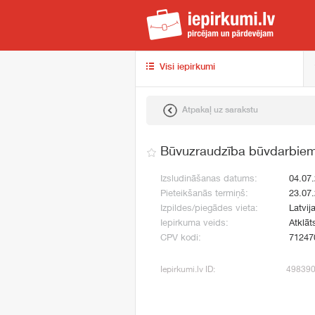
iep
Visi iepirkumi
Atpakaļ uz sarakstu
Būvuzraudzība būvdarbiem 
Izsludināšanas datums:
04.07
Pieteikšanās termiņš:
23.07
Izpildes/piegādes vieta:
Latvija
Iepirkuma veids:
Atklāt
CPV kodi:
71247
Iepirkumi.lv ID:
49839