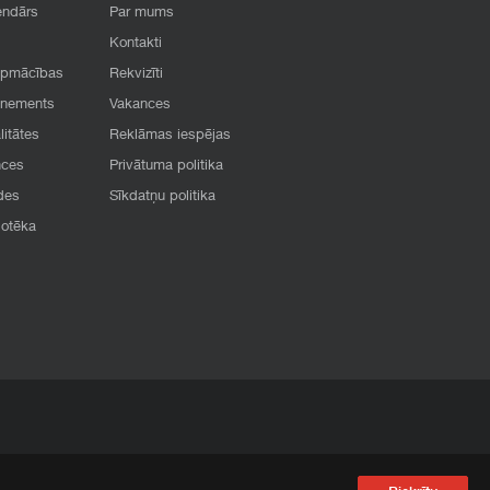
endārs
Par mums
Kontakti
apmācības
Rekvizīti
onements
Vakances
litātes
Reklāmas iespējas
nces
Privātuma politika
des
Sīkdatņu politika
iotēka