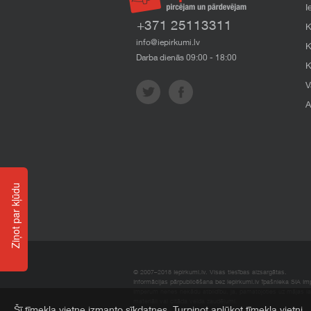
I
+371 25113311
K
info@iepirkumi.lv
K
Darba dienās 09:00 - 18:00
K
V
A
Ziņot par kļūdu
© 2007–2018 Iepirkumi.lv. Visas tiesības aizsargātas.
Informācijas pārpublicēšana bez iepirkumi.lv īpašnieka SIA Impe
Imperum nenes nekādu atbildību, ja, pamatojoties uz mājas l
materiāli vai citāda veida zaudējumi.