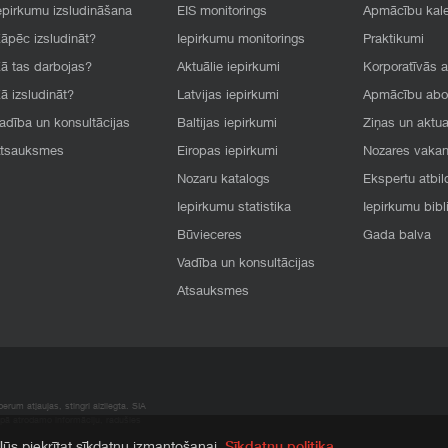
epirkumu izsludināšana
EIS monitorings
Apmācību kal
āpēc izsludināt?
Iepirkumu monitorings
Praktikumi
ā tas darbojas?
Aktuālie iepirkumi
Korporatīvās 
ā izsludināt?
Latvijas iepirkumi
Apmācību ab
adība un konsultācijas
Baltijas iepirkumi
Ziņas un aktua
tsauksmes
Eiropas iepirkumi
Nozares vaka
Nozaru katalogs
Ekspertu atbil
Iepirkumu statistika
Iepirkumu bibl
Būvieceres
Gada balva
Vadība un konsultācijas
Atsauksmes
rum atļaujas, stingri aizliegta. SIA
apā atrodamo informāciju, radušies