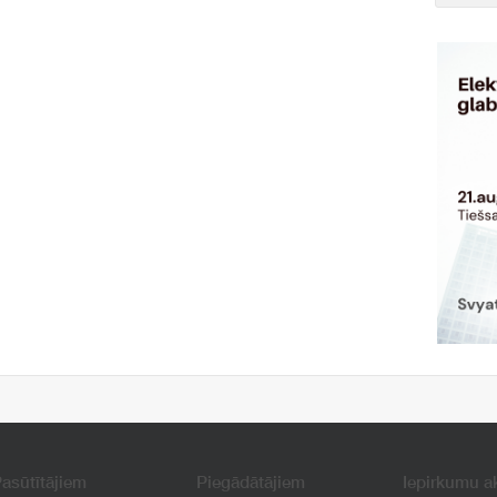
asūtītājiem
Piegādātājiem
Iepirkumu a