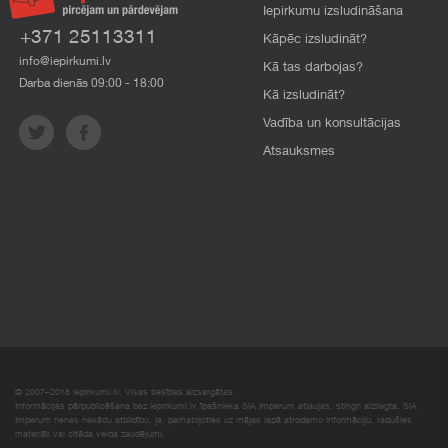
Iepirkumu izsludināšana
+371 25113311
Kāpēc izsludināt?
info@iepirkumi.lv
Kā tas darbojas?
Darba dienās 09:00 - 18:00
Kā izsludināt?
Vadība un konsultācijas
Atsauksmes
© 2007–2018 Iepirkumi.lv. Visas tiesības aizsargātas.
Informācijas pārpublicēšana bez iepirkumi.lv īpašnieka SIA Imperum atļaujas, stingri aizliegta. SIA
Imperum nenes nekādu atbildību, ja, pamatojoties uz mājas lapā atrodamo informāciju, radušies
materiāli vai citāda veida zaudējumi.