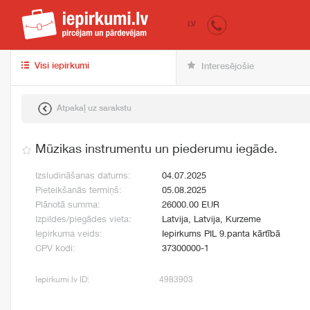
iepirkumi.lv
pir
LV
Visi iepirkumi
Interesējošie
Atpakaļ uz sarakstu
Mūzikas instrumentu un piederumu iegāde.
Izsludināšanas datums:
04.07.2025
Pieteikšanās termiņš:
05.08.2025
Plānotā summa:
26000.00 EUR
Izpildes/piegādes vieta:
Latvija, Latvija, Kurzeme
Iepirkuma veids:
Iepirkums PIL 9.panta kārtībā
CPV kodi:
37300000-1
Iepirkumi.lv ID:
4983903