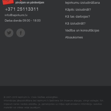
Iepirkumu izsludināšana
+371 25113311
Kāpēc izsludināt?
info@iepirkumi.lv
Kā tas darbojas?
Darba dienās 09:00 - 18:00
Kā izsludināt?
Vadība un konsultācijas
Atsauksmes
© 2007–2018 Iepirkumi.lv. Visas tiesības aizsargātas.
Informācijas pārpublicēšana bez iepirkumi.lv īpašnieka SIA Imperum atļaujas, stingri aizliegta. SIA
Imperum nenes nekādu atbildību, ja, pamatojoties uz mājas lapā atrodamo informāciju, radušies
materiāli vai citāda veida zaudējumi.