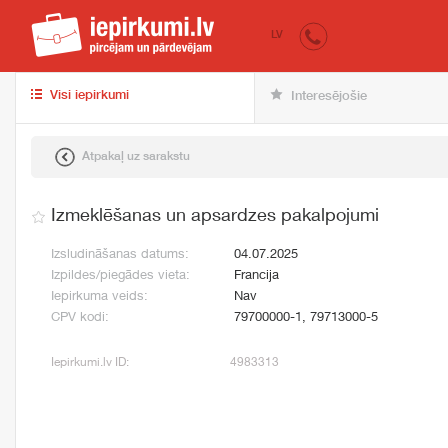
iepirkumi.lv
pir
LV
Visi iepirkumi
Interesējošie
Atpakaļ uz sarakstu
Izmeklēšanas un apsardzes pakalpojumi
Izsludināšanas datums:
04.07.2025
Izpildes/piegādes vieta:
Francija
Iepirkuma veids:
Nav
CPV kodi:
79700000-1, 79713000-5
Iepirkumi.lv ID:
4983313