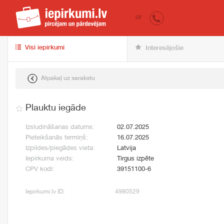
iepirkumi.lv
pir
LV
Visi iepirkumi
Interesējošie
Atpakaļ uz sarakstu
Plauktu iegāde
Izsludināšanas datums:
02.07.2025
Pieteikšanās termiņš:
16.07.2025
Izpildes/piegādes vieta:
Latvija
Iepirkuma veids:
Tirgus izpēte
CPV kodi:
39151100-6
Iepirkumi.lv ID:
4980529