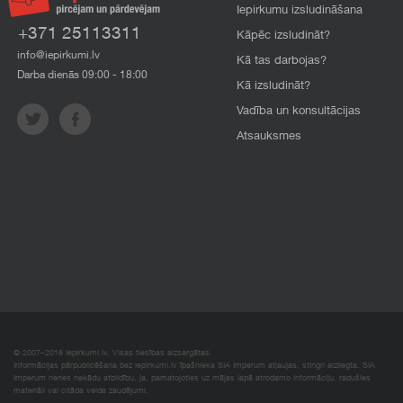
Iepirkumu izsludināšana
+371 25113311
Kāpēc izsludināt?
info@iepirkumi.lv
Kā tas darbojas?
Darba dienās 09:00 - 18:00
Kā izsludināt?
Vadība un konsultācijas
Atsauksmes
© 2007–2018 Iepirkumi.lv. Visas tiesības aizsargātas.
Informācijas pārpublicēšana bez iepirkumi.lv īpašnieka SIA Imperum atļaujas, stingri aizliegta. SIA
Imperum nenes nekādu atbildību, ja, pamatojoties uz mājas lapā atrodamo informāciju, radušies
materiāli vai citāda veida zaudējumi.